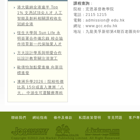
課程查詢
：
港大吸納全港逾半 Top
院校：宏恩基督教學院
1% 文憑試頂尖人才 人工
電話：2115 1215
智能及創科相關課程收生
電郵：
admission@ edu.hk
冠絕全港
網址：
www.gcc.edu.hk
地址：九龍美孚新邨第4期百老匯街69-
恆生大學與 Sun Life 永
明簽署合作備忘錄 校企協
作培育新一代保險業人才
方大設計學系與明愛合作
以設計教育關注清潔工
歐倩怡加點愛進修 向新目
標進發
澳洲升學2026︱院校性價
比高 15分或直入澳洲「八
大」 中游生可選醫療專科
聯絡我們
網站指南
條件及條款
私隱政策聲明
常見問題
客戶專
Copyright ©2013 Job Market Publishing Limited. All Right Reserved.