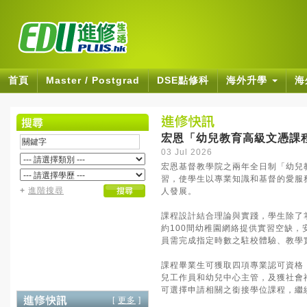
首頁
Master / Postgrad
DSE點修科
海外升學
海
宏恩「幼兒教育高級文憑課
03 Jul 2026
宏恩基督教學院之兩年全日制「幼兒
習，使學生以專業知識和基督的愛服
+
進階搜尋
人發展。
課程設計結合理論與實踐，學生除了
約100間幼稚園網絡提供實習空缺
員需完成指定時數之駐校體驗、教學
課程畢業生可獲取四項專業認可資格
兒工作員和幼兒中心主管，及獲社會
可選擇申請相關之銜接學位課程，繼
[
更多
]