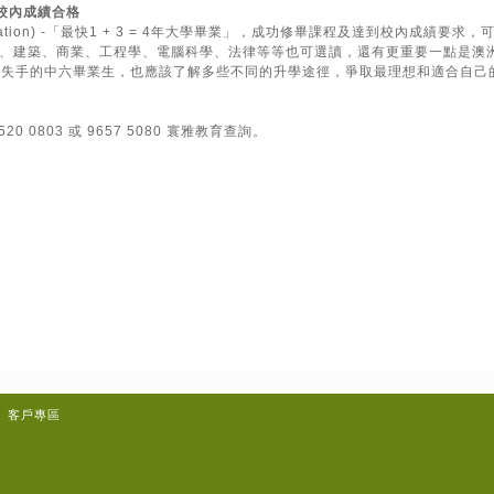
五校內成績合格
dation) -「最快1 + 3 = 4年大學畢業」，成功修畢課程及達到校內成
、建築、商業、工程學、電腦科學、法律等等也可選讀，還有更重要一點是澳
E失手的中六畢業生，也應該了解多些不同的升學途徑，爭取最理想和適合自己
 0803 或 9657 5080 寰雅教育查詢。
客戶專區