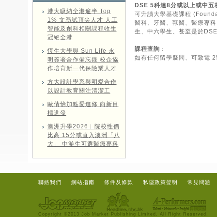
DSE 5科達8分或以上或中
港大吸納全港逾半 Top
可升讀大學基礎課程 (Foun
1% 文憑試頂尖人才 人工
醫科、牙醫、獸醫、醫療專科
智能及創科相關課程收生
生、中六學生、甚至是於DS
冠絕全港
課程查詢
：
恆生大學與 Sun Life 永
如有任何留學疑問、可致電 2520
明簽署合作備忘錄 校企協
作培育新一代保險業人才
方大設計學系與明愛合作
以設計教育關注清潔工
歐倩怡加點愛進修 向新目
標進發
澳洲升學2026︱院校性價
比高 15分或直入澳洲「八
大」 中游生可選醫療專科
聯絡我們
網站指南
條件及條款
私隱政策聲明
常見問題
Copyright ©2013 Job Market Publishing Limited. All Right Reserved.