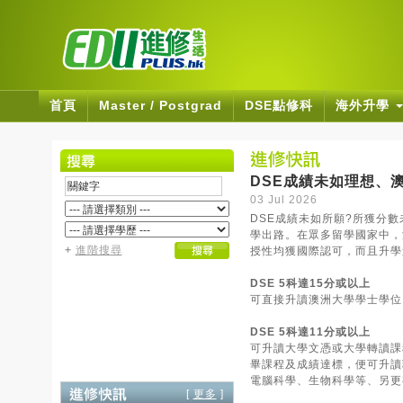
首頁
Master / Postgrad
DSE點修科
海外升學
DSE成績未如理想、
03 Jul 2026
DSE成績未如所願?所獲分
學出路。在眾多留學國家中，
+
進階搜尋
授性均獲國際認可，而且升學
DSE 5科達15分或以上
可直接升讀澳洲大學學士學位
DSE 5科達11分或以上
可升讀大學文憑或大學轉讀課程 (Univ
畢課程及成績達標，便可升讀
電腦科學、生物科學等、另更
[
更多
]