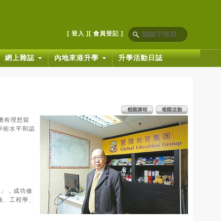
[ 登入 ]
[ 會員登記 ]
網上雜誌
內地來港升學
升學活動日誌
總有理想留
學術水平和認
學畢業」，成功修
融、工程學、