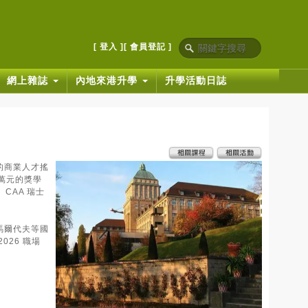
[ 登入 ]
[ 會員登記 ]
網上雜誌
內地來港升學
升學活動日誌
的商業人才搖
萬元的獎學
、CAA 瑞士
馬爾代夫等國
26 職場