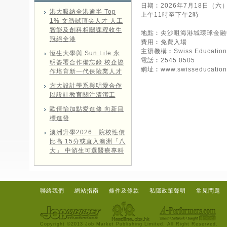
日期︰2026年7月18日（六
港大吸納全港逾半 Top
上午11時至下午2時
1% 文憑試頂尖人才 人工
智能及創科相關課程收生
地點︰尖沙咀海港城環球金融中
冠絕全港
費用︰免費入場
主辦機構︰Swiss Education
恆生大學與 Sun Life 永
電話︰2545 0505
明簽署合作備忘錄 校企協
網址︰
www.swisseducation
作培育新一代保險業人才
方大設計學系與明愛合作
以設計教育關注清潔工
歐倩怡加點愛進修 向新目
標進發
澳洲升學2026︱院校性價
比高 15分或直入澳洲「八
大」 中游生可選醫療專科
聯絡我們
網站指南
條件及條款
私隱政策聲明
常見問題
Copyright ©2013 Job Market Publishing Limited. All Right Reserved.