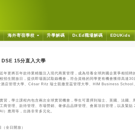
海外寄宿學校
升學解碼
Dr.Ed職場解碼
EDUKids
DSE 15分直入大學
近年更將百年款待業精髓注入現代商業管理，成為培養全球跨國企業爭相招聘
校招生開放日，提供即場面試取錄機會，符合資格的同學更有機會獲得高達30
管理大學、César Ritz 瑞士凱撒里茲管理大學、HIM Business School
實習，學士課程內包含兩次全球實習機會，學生可選擇到瑞士、英國、法國、
工商管理、款待管理、市場營銷、奢侈品品牌管理、會展項目管理，以及緊貼 20
AI）應用等，出路非常多元化。
6日（全日開放）