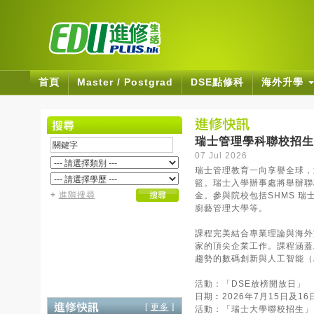
首頁
Master / Postgrad
DSE點修科
海外升學
瑞士管理學科聯校招生 
07 Jul 2026
瑞士管理教育一向享譽全球，
籃。瑞士入學辦事處將舉辦聯
+
進階搜尋
金。參與院校包括SHMS 瑞士酒店
廚藝管理大學等。
課程完美結合專業理論與海外
家的頂尖企業工作。課程涵蓋
趨勢的數碼創新與人工智能（
活動：「DSE放榜開放日」
日期︰2026年7月15日及1
[
更多
]
活動：「瑞士大學聯校招生」