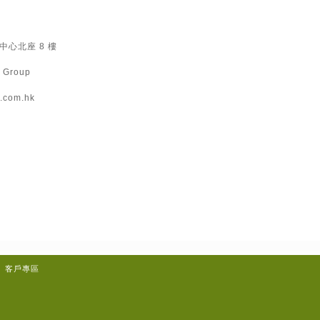
）
心北座 8 樓
 Group
.com.hk
客戶專區