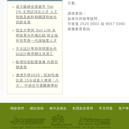
方案。
港大吸納全港逾半 Top
1% 文憑試頂尖人才 人工
課程查詢：
智能及創科相關課程收生
如有任何留學疑問、
冠絕全港
可致電 2520 0803 或 9657 5080
寰雅教育查詢。
恆生大學與 Sun Life 永
明簽署合作備忘錄 校企協
作培育新一代保險業人才
方大設計學系與明愛合作
以設計教育關注清潔工
歐倩怡加點愛進修 向新目
標進發
澳洲升學2026︱院校性價
比高 15分或直入澳洲「八
大」 中游生可選醫療專科
聯絡我們
網站指南
條件及條款
私隱政策聲明
常見問題
客戶專
Copyright ©2013 Job Market Publishing Limited. All Right Reserved.