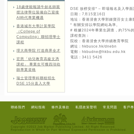
18歲便能報讀牛劍名師親
DSE 放榜安排* – 即場報名及入學面
授法律學位裝備自己迎接
日期：7月15至16日
AI時代專業機遇
地址：香港浸會大學郭鍾寶芬女士康
* 有關安排以學院網站為準。
香港城市大學計算學院
# 根據2024年畢業生調查，約75
（College of
課程查詢：
Computing）聯招理學士
院校：香港浸會大學持續教育學院
課程
網址：
hkbusce.hk/dnebn
理大商學院 打造商界全才
電郵：
hkbudne@hkbu.edu.hk
電話：3411 5426
宏恩「幼兒教育高級文憑
課程」 畢業生可獲四項幼
師專業資格
瑞士管理學科聯校招生
DSE 15分直入大學
聯絡我們
網站指南
條件及條款
私隱政策聲明
常見問題
客戶專
Copyright ©2013 Job Market Publishing Limited. All Right Reserved.
Reproduction in Whole Or Part Without Expressed Permission is Prohibited.