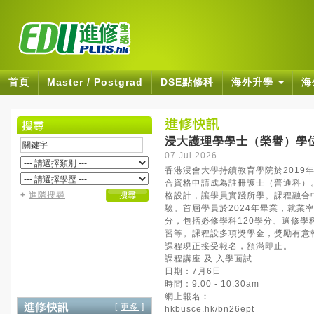
首頁
Master / Postgrad
DSE點修科
海外升學
海
浸大護理學學士（榮譽）學
07 Jul 2026
香港浸會大學持續教育學院於201
合資格申請成為註冊護士（普通科）
+
進階搜尋
格設計，讓學員實踐所學。課程融合
驗。首屆學員於2024年畢業，就業
分，包括必修學科120學分、選修學
習等。課程設多項獎學金，獎勵有意
課程現正接受報名，額滿即止。
課程講座 及 入學面試
日期：7月6日
時間：9:00 - 10:30am
網上報名︰
[
更多
]
hkbusce.hk/bn26ept