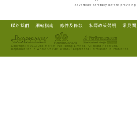
advertiser carefully before providin
聯絡我們
網站指南
條件及條款
私隱政策聲明
常見問
Copyright ©2013 Job Market Publishing Limited. All Right Reserved.
Reproduction in Whole Or Part Without Expressed Permission is Prohibited.