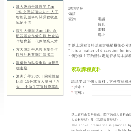
港大吸納全港逾半 Top
諮詢講座
1% 文憑試頂尖人才 人工
備註
智能及創科相關課程收生
查詢
電話
冠絕全港
傳真
電郵
恆生大學與 Sun Life 永
網址
明簽署合作備忘錄 校企協
作培育新一代保險業人才
# 以上課程資料以主辦機構最後公佈
方大設計學系與明愛合作
* It is a matter of discretion for
以設計教育關注清潔工
* 個別僱主可酌情決定是否承認本課
歐倩怡加點愛進修 向新目
標進發
索取課程資料
澳洲升學2026︱院校性價
比高 15分或直入澳洲「八
請填妥以下個人資料，方便有關機
大」 中游生可選醫療專科
*
姓名：
*
電郵：
以上資料由客戶提供。閣下的個人資料由
人資料聲明》及《私隱政策聲明》。
The above information is provided by
technical support and is not liable 