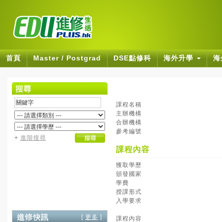
首頁
Master / Postgrad
DSE點修科
海外升學
海
課程名稱
主辦機構
合辦機構
參考編號
+
進階搜尋
課程內容
獲取學歷
頒發國家
學費
授課形式
入學要求
[
更多
]
課程內容