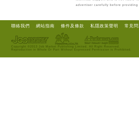
advertiser carefully before providin
聯絡我們
網站指南
條件及條款
私隱政策聲明
常見問
Copyright ©2013 Job Market Publishing Limited. All Right Reserved.
Reproduction in Whole Or Part Without Expressed Permission is Prohibited.