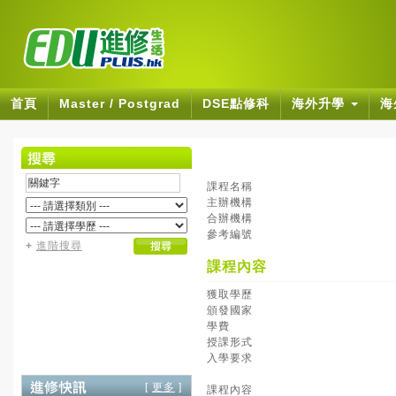
首頁
Master / Postgrad
DSE點修科
海外升學
海
課程名稱
主辦機構
合辦機構
參考編號
+
進階搜尋
課程內容
獲取學歷
頒發國家
學費
授課形式
入學要求
[
更多
]
課程內容