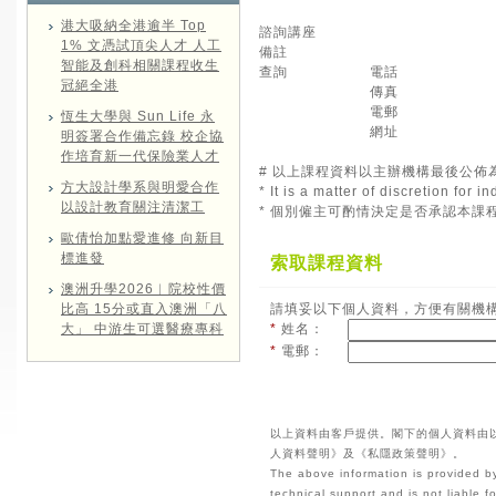
港大吸納全港逾半 Top
諮詢講座
1% 文憑試頂尖人才 人工
備註
智能及創科相關課程收生
查詢
電話
冠絕全港
傳真
電郵
恆生大學與 Sun Life 永
網址
明簽署合作備忘錄 校企協
作培育新一代保險業人才
# 以上課程資料以主辦機構最後公佈
方大設計學系與明愛合作
* It is a matter of discretion for
以設計教育關注清潔工
* 個別僱主可酌情決定是否承認本課
歐倩怡加點愛進修 向新目
標進發
索取課程資料
澳洲升學2026︱院校性價
比高 15分或直入澳洲「八
請填妥以下個人資料，方便有關機
大」 中游生可選醫療專科
*
姓名：
*
電郵：
以上資料由客戶提供。閣下的個人資料由
人資料聲明》及《私隱政策聲明》。
The above information is provided by
technical support and is not liable 