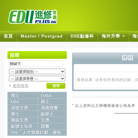
首頁
Master / Postgrad
DSE點修科
海外升學
海
搜尋結果: 沒有你所查詢的記錄，
+
進階搜尋
* 以上資料以主辦機構最後公佈為準