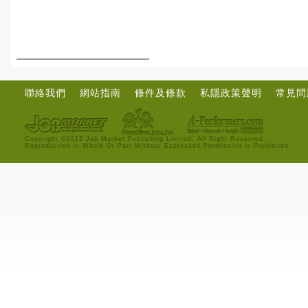
聯絡我們
網站指南
條件及條款
私隱政策聲明
常見問
Copyright ©2013 Job Market Publishing Limited. All Right Reserved.
Reproduction in Whole Or Part Without Expressed Permission is Prohibited.