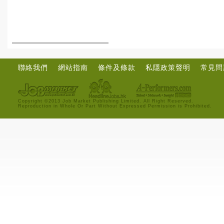
聯絡我們
網站指南
條件及條款
私隱政策聲明
常見問
Copyright ©2013 Job Market Publishing Limited. All Right Reserved.
Reproduction in Whole Or Part Without Expressed Permission is Prohibited.