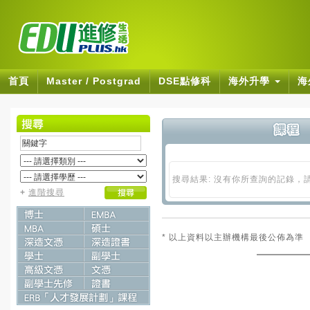
首頁
Master / Postgrad
DSE點修科
海外升學
海
搜尋結果: 沒有你所查詢的記錄，
+
進階搜尋
* 以上資料以主辦機構最後公佈為準