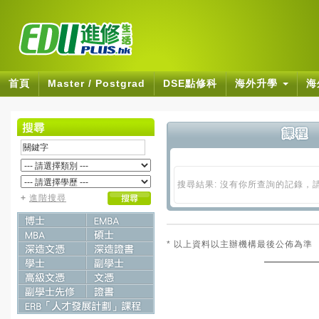
首頁
Master / Postgrad
DSE點修科
海外升學
海
搜尋結果: 沒有你所查詢的記錄，
+
進階搜尋
* 以上資料以主辦機構最後公佈為準