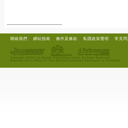
聯絡我們
網站指南
條件及條款
私隱政策聲明
常見問
Copyright ©2013 Job Market Publishing Limited. All Right Reserved.
Reproduction in Whole Or Part Without Expressed Permission is Prohibited.