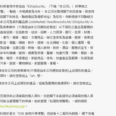
將會用作參加由「EDUplus.hk」（下稱「本公司」）所舉辦之
學博覽」、聯絡、巿場調查及分析。 本公司在取得閣下的同意後，將使用
包括閣下的姓名、聯絡電話及電郵地址）及性別，年齡透過不同聯絡方
其附屬品牌 (JobMarket/ HeadlineJobs.hk/ EDUplus.hk/ A-
s.com) 及商業夥伴（只限經由本公司通知或發送）以下類別之產品及服務的
作直接促銷，包括教育、培訓、招聘、人力資源、銀行、投資、財務、
食、書刊、報章、雜誌、文儀用品、辦公室傢俬及設備、婚嫁、商業諮
、影音、電腦、網絡、軟件、建築、社交網絡、化妝、個人護理、電
所及設備、主題公園、時裝、個人飾物、政府、酒店、服務式住宅、保
、非牟利機構、寵物、健康及保健、醫療、地產代理、物業、餐飲、商
運動、電訊、手提電話、家庭用品、傢俬、兒童產品及服務、玩具及遊
、汽車、旅遊、購物網站、家居服務、會籍。
接收本公司的商業夥伴(只限經由本公司通知或發送)上述類別的產品，
廣資料，請在空格加上「
」號。
接收本公司上述類別的產品，設施及服務的推廣資料，請在空格加上
是否提供非必須填寫的個人資料，但若閣下未能提供必須填寫的個人資
公司無法處理閣下的申請。如欲查閱「私隱政策聲明」，請到網頁
us.hk/privacy.jsp
。
料將於是次「DSE 放榜升學博覽」完結後十二個月內銷毀。 閣下有權