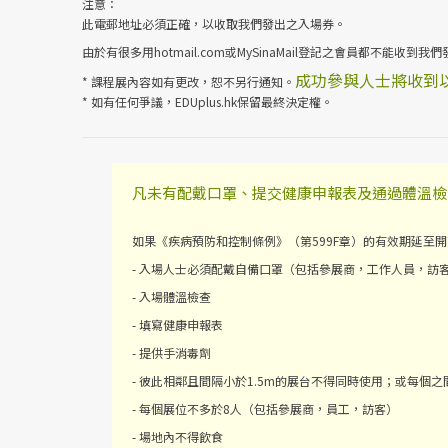
注意：
此電郵地址必須正確，以收取我們發出之入場券。
由於有很多用hotmail.com或MySinaMail登記之會員都不能
成功參與人士將收到
* 課程展內容如有更改，恕不另行通知。
* 如有任何爭議，EDUplus.hk保留最終決定權。
凡未有配戴口罩、提交健康申報表及通過體溫檢
如果《疾病預防和控制條例》（第599F章）的有效期延至開
- 入場人士必須配戴自備口罩（包括參展商，工作人員，訪
- 入場體溫檢查
- 填寫健康申報表
- 提供手消毒劑
- 彼此相鄰且間隔小於1.5m的展台不得同時使用；或每個
- 每個展位不多於8人（包括參展商，員工，訪客）
- 場地內不得飲食