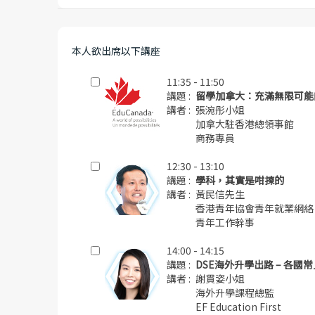
本人欲出席以下講座
11:35 - 11:50
講題 :
留學加拿大：充滿無限可能
講者 :
張涴彤小姐
加拿大駐香港總領事館
商務專員
12:30 - 13:10
講題 :
學科，其實是咁揀的
講者 :
黃民信先生
香港青年協會青年就業網絡
青年工作幹事
14:00 - 14:15
講題 :
DSE海外升學出路 – 各國
講者 :
謝貫姿小姐
海外升學課程總監
EF Education First