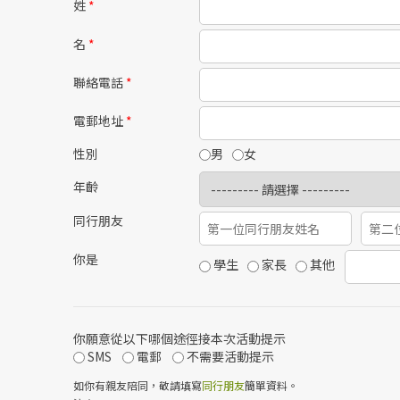
姓
*
名
*
聯絡電話
*
電郵地址
*
性別
男
女
年齡
同行朋友
你是
學生
家長
其他
你願意從以下哪個途徑接本次活動提示
SMS
電郵
不需要活動提示
如你有親友陪同，敬請填寫
同行朋友
簡單資料。