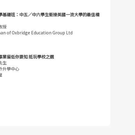
學基礎班：中五／中六學生銜接英國一流大學的最佳橋
教授
an of Oxbridge Education Group Ltd
畢業留低你要知 抵玩學校之選
先生
外升學中心
理