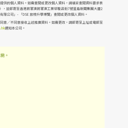
已提供的個人資料。如需查閱或更改個人資料，請填妥查閱資料要求表
》，並郵寄至香港將軍澳將軍澳工業邨駿昌街7號星島新聞集團大廈2
有限公司」- 「DSE 放榜升學博覽」查閱或更改個人資料。
改同意╱不同意接收上述推廣資料。如需更改，請郵寄至上址或電郵至
.hk
通知本公司。
措施。