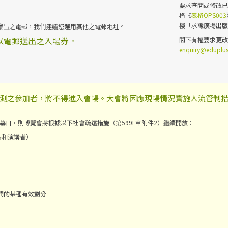
要求查閱或修改
格《
表格OPS003
樓「求職廣場出版
收到我們發出之電郵，我們建議您選用其他之電郵地址。
以電郵送出之入場券。
閣下有權要求更
enquiry@eduplus
測之參加者，將不得進入會場。大會將因應現場情況實施人流管制
幕日，則博覽會將根據以下社會疏遠措施（第599F章附件2）繼續開放：
客和演講者）
之間的某種有效劃分