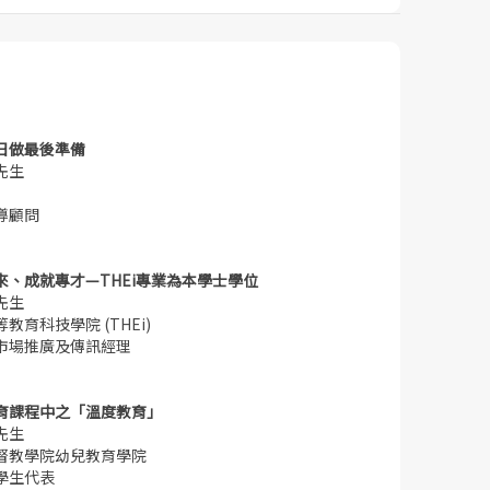
日做最後準備
先生
導顧問
來、成就專才—THEi專業為本學士學位
先生
教育科技學院 (THEi)
市場推廣及傳訊經理
育課程中之「溫度教育」
先生
督教學院幼兒教育學院
學生代表