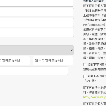
收集個人資料聲明
閣下提供的個人資料
「DSE 放榜升
上述聯絡資料（
式通知或發送有關本公司及
Performer
推廣資料予閣下
美容、纖體、飲
詢、攝影及攝錄
器、娛樂消閒場
險、鐘錶、傳媒
場、百貨公司、
戲、運輸、物流
如閣下不同意
設施及服務的推
如閣下不同意
「
」號。
閣下可自行決定
料，將會導致本
http://www.edupl
閣下提供的個人資