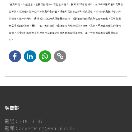
*
免責聲明 - 上述消息（包括任何附件）可能包含個人、機密和/或專有資訊，並且僅適用於最初向其發
送的個人或實體。如果您不是預期的收件者，請通知我們並立即銷毀此消息。禁止除預期接收者以外
的任何人進一步傳輸、傳播或以其他方式使用此類資訊，或採取任何依賴此類信息的行動，並可能違
反當地或國際法律。此外，電子郵件通信不能保證沒有錯誤或沒有病毒。我們不承擔由此產生的任何
責任。其中提供的所有資料及意見完全是訊息發送者的資料及意見，並不一定獲資歷架構秘書處認
可。
廣告部
電話：
3181 3187
電郵：
advertising@eduplus.hk