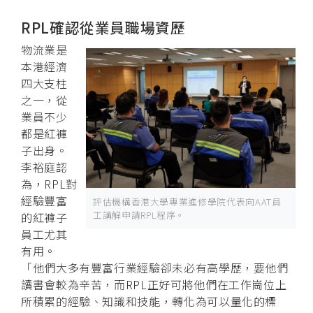
RPL確認從業員職場資歷
物流業是
本港經濟
四大支柱
之一，從
業員不少
都是紅褲
子出身。
李裕庭認
為，RPL對
經驗豐富
評估機構香港大學專業進修學院代表向AAT員
工講解申請RPL程序。
的紅褲子
員工尤其
有用。
「他們大多有豐富行業經驗卻未必有高學歷，要他們
讀書會較為辛苦，而RPL正好可將他們在工作崗位上
所積累的經驗、知識和技能，轉化為可以量化的標