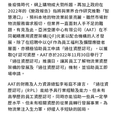
後疫情時代，網上購物成大勢所趨，再加上政府在
2022年的《施政報告》指將與業界合作研究推動「智
慧港口」，預料本地的物流業前景亮麗。雖然市場對
物流服務需求殷切，但業界一直面對人手不足的難
題，有見及此，亞洲空運中心有限公司（AAT）在不
同範疇應用資歷架構(QF)元素以配合機構的人才發
展，除了在招聘中以QF作為員工福利及擴闊應徵者
層面，亦積極協助員工申請「過往資歷認可」，以獲
取QF認可資歷。AAT亦於2022年11月30日舉行了
「過往資歷認可」推廣日，讓其員工了解物流業資歷
架構的發展及「過往資歷認可」機制，並協助員工即
場申請。
AAT的財務及人力資源總監李裕庭不諱言， 「過往資
歷認可」(RPL）能給予具行業經驗及能力、但未有
高學歷的員工資歷認可，同時亦能協助一些具一定學
歷水平、但未有相關資歷的從業員轉行發展事業，為
物流業注入生力軍，紓緩人手短缺的困局。