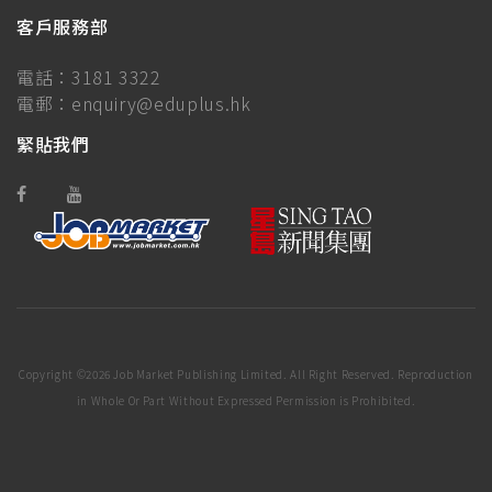
客戶服務部
電話：
3181 3322
電郵：
enquiry@eduplus.hk
緊貼我們
Copyright ©
2026 Job Market Publishing Limited. All Right Reserved. Reproduction
in Whole Or Part Without Expressed Permission is Prohibited.