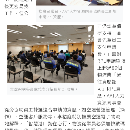
後更容易找
推廣日當日，AAT人力資源同事協助員工即場
工作，但公
申請RPL資歷。
司仍認為值
得支持，並
會先為員工
支付申請
費。」面對
RPL申請單張
上超過80個
物流業「過
往資歷認
可」RPL資
資歷架構秘書處代表介紹最新QF發展。
歷，AAT人力
資源同事會
從旁協助員工揀選適合申請的資歷，如空運營運管理（操
作）、空運客戶服務等，李裕庭特別推薦空運電子物流。
她解釋，「智慧港口勢在必行，物流從業員必須加快數碼