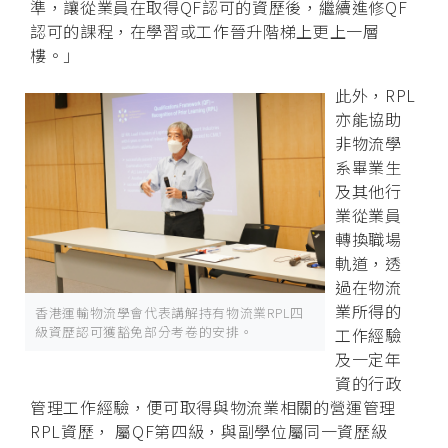
準，讓從業員在取得QF認可的資歷後，繼續進修QF
認可的課程，在學習或工作晉升階梯上更上一層
樓。」
此外，RPL
亦能協助
非物流學
系畢業生
及其他行
業從業員
轉換職場
軌道，透
過在物流
業所得的
香港運輸物流學會代表講解持有物流業RPL四
級資歷認可獲豁免部分考卷的安排。
工作經驗
及一定年
資的行政
管理工作經驗，便可取得與物流業相關的營運管理
RPL資歷， 屬QF第四級，與副學位屬同一資歷級