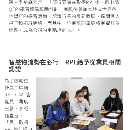
別。李裕庭表示，「部份同事在取得RPL後，再申請
QF的學習體驗獎勵計劃，獲奬後參加本地或世界各
地舉行的學習活動，認識行業的最新發展、擴闊個人
視野和拓展網絡，而其中一位獲奬同事更將獲擢升為
經理，成為公司的重點培訓人才。」
智慧物流勢在必行 RPL給予從業員相關
認證
為了鼓勵更
多員工申請
RPL，AAT會
從員工角度
出發，李裕
庭直言，
「員工取得
RPL後無疑日