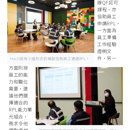
辦QF認可
課程，亦
協助員工
申請RPL，
一方面為
員工準備
工作經驗
證明文
件，另一
Hactl設有小組形式的補習班助員工通過RPL。
方面則按
員工的能
力和職位
需要，建
議他們選
擇適合的
RPL能力單
元組合，
務求令他