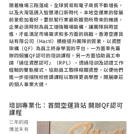
隨着機場三跑落成、全球貿易和電子商貿不斷增長，
以及大灣區邁入智慧港口新時代，本地空運業的發展
前景愈加看好。要抓緊行業最新趨勢所帶來的機遇，
企業必須時刻為員工增強職場裝備，讓團隊與時並
進，才能滿足市場需求和多方面的挑戰。香港空運貨
站有限公司（Hactl）積極提升團隊的質素，以資歷
架構（QF）為員工終身學習的平台，一方面率先籌
辦四個獲QF認可的培訓課程，另一方面協助員工申
請「過往資歷認可」（RPL），透過培訓及認證工作
經驗的雙軌模式，協助員工取得相關資歷，以便他們
進一步銜接院校修讀課程以取得更高學歷，開展康莊
的個人事業大道。
培訓專業化：首間空運貨站 開辦QF認可
課程
三年的疫
情並未有