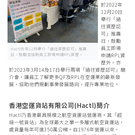
於2022年
12月20日
舉行「過
往資歷認
可」推廣
日，鼓勵
員工即場
Hactl去年12月舉行「過往資歷認可」推廣
日，鼓勵並協助員工即場申請RPL資歷。
申請RPL資
歷外，亦
於2023年3月14及17日舉行兩場「過往資歷認可」簡
介會，讓員工了解更多QF及RPL在空運業的最新發
展，協助他們規劃事業發展路向，提升專業地位。
香港空運貨站有限公司(Hactl)簡介
Hactl乃香港最具規模之航空貨運站營運商。其「超
級一號貨站」為全球最大之單一多層式航空貨運站，
處貨量每年可達350萬公噸。自1976年營運以來，