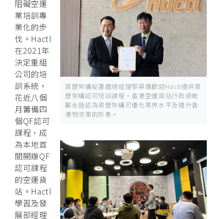
阻礙空運
業培訓專
業化的步
伐。Hactl
在2021年
決定重組
公司的培
訓系統，
資歷架構秘書處總經理黎英偉歡迎Hactl提供資
歷架構認可培訓課程。香港空運貨站行政總裁
花近八個
鄺永銓認為資歷架構可優化業界水平及提升香
月籌備四
港物流業的形象。
個QF認可
課程，成
為本地首
間開辦QF
認可課程
的空運貨
站。Hactl
學習及發
展部經理