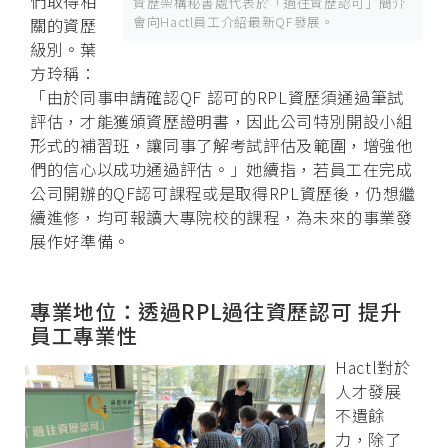
們取得相
資歷架構秘書處代表於「過往資歷認可」簡介
會向Hactl員工介紹最新QF發展。
關的資歷
級別。葉
方玲稱：
「由於同事申請確認QF 認可的RPL資歷須通過筆試
評估，才能獲頒資歷證明書，因此公司特別開設小組
形式的補習班，讓同事了解考試評估及範圍，增強他
們的信心以成功通過評估。」她續指，若員工在完成
公司開辦的QF認可課程或是取得RPL資歷後，仍想繼
續進修，均可報讀大專院校的課程，為未來的事業發
展作好準備。
專業地位：透過RPL過往資歷認可 提升
員工專業性
Hactl對於
人才發展
不遺餘
力，除了