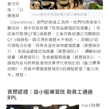
葉方玲
指：「以
Hactl提供多項培訓提升員工專業知識。
運營部
（Operations）部門的新員工為例，他們均須接受入
職培訓，其中包括修讀『危險品處理認知證書』；完
成後可取得QF第2級資歷，之後可再修讀公司開辦的
QF 3級課程，與文憑的資歷水平相若。」四個QF認
可課程分別是：特殊及溫控貨物處理證書（資歷級別
3）、危險品處理認知證書（資歷級別2）、調解糾紛
證書（資歷級別3）及卓越服務證書（資歷級別3）。
課程內容均參照香港物流業界代表制訂的《能力標準
說明》，而其中兩個資歷級別3的課程更是「能力為
本」課程。
資歷認證：設小組補習班 助員工通過
RPL
Hactl除開