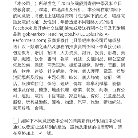
「本公司」）所舉辦之「2023英國優質寄宿中學及私立日
校教育展」、聯絡、巿場調查及分析。 本公司在取得閣下
的同意後，將使用上述聯絡資料（包括閣下的姓名、聯絡電
話及電郵地址）及性別，年齡透過不同聯絡方式(包括
Facebook 及其他社交媒體)通知或發送有關本公司及其附屬
品牌 (JobMarket/ HeadlineJobs.hk/ EDUplus.hk/ A-
Performers.com) 及商業夥伴（只限經由本公司通知或發
送）以下類別之產品及服務的推廣資料予閣下作直接促銷，
包括教育、培訓、招聘、人力資源、銀行、投資、財務、美
容、纖體、飲食、書刊、報章、雜誌、文儀用品、辦公室傢
俬及設備、婚嫁、商業諮詢、攝影及攝錄、影音、電腦、網
絡、軟件、建築、社交網絡、化妝、個人護理、電器、娛樂
消閒場所及設備、主題公園、時裝、個人飾物、政府、酒
店、服務式住宅、保險、鐘錶、傳媒、非牟利機構、寵物、
健康及保健、醫療、地產代理、物業、餐飲、商場、百貨公
司、運動、電訊、手提電話、家庭用品、傢俬、兒童產品及
服務、玩具及遊戲、運輸、物流、汽車、旅遊、購物網站、
家居服務、會籍。
如閣下不同意接收本公司的商業夥伴(只限經由本公司
通知或發送)上述類別的產品，設施及服務的推廣資料，請
在空格加上「
」號。