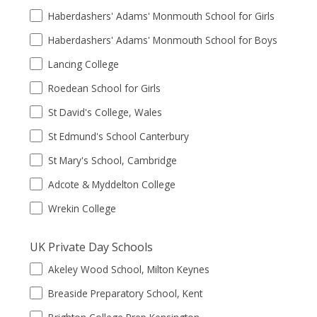
Haberdashers' Adams' Monmouth School for Girls
Haberdashers' Adams' Monmouth School for Boys
Lancing College
Roedean School for Girls
St David's College, Wales
St Edmund's School Canterbury
St Mary's School, Cambridge
Adcote & Myddelton College
Wrekin College
UK Private Day Schools
Akeley Wood School, Milton Keynes
Breaside Preparatory School, Kent
Brighton College Prep Kensington