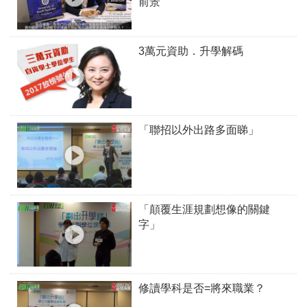
前景
3萬元資助．升學解碼
「聯招以外出路多面睇」
「顛覆生涯規劃想像的關鍵
字」
修讀學科是否=將來職業？