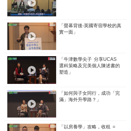
「螢幕背後-英國寄宿學校的真
實一面」
「牛津數學尖子 分享UCAS
選科策略及完美個人陳述書的
塑造」
「如何與子女同行，成功「完
滿」海外升學路？」
「以房養學」攻略，收租 =