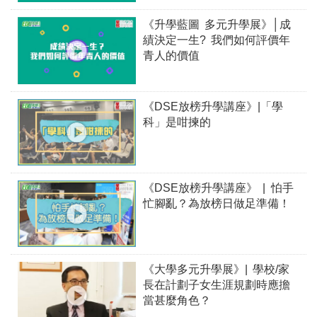
《升學藍圖 多元升學展》│成
績決定一生? 我們如何評價年
青人的價值
《DSE放榜升學講座》|「學
科」是咁揀的
《DSE放榜升學講座》 | 怕手
忙腳亂？為放榜日做足準備！
《大學多元升學展》| 學校/家
長在計劃子女生涯規劃時應擔
當甚麼角色？