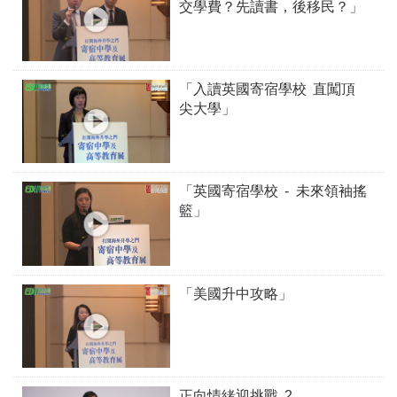
交學費？先讀書，後移民？」
「入讀英國寄宿學校 直闖頂
尖大學」
「英國寄宿學校 - 未來領袖搖
籃」
「美國升中攻略」
正向情緒迎挑戰 2