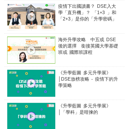
疫情下出國讀書？ DSE入大
學「直升機」？ 「1+3 」和
「2+3」是你的「升學密碼」
海外升學攻略 中五或 DSE
後的選擇 銜接英國大學基礎
班或 國際班課程
《升學藍圖 多元升學展》
│DSE放榜攻略 - 疫情下的升
學策略
《升學藍圖 多元升學展》
│「學科」是咁揀的