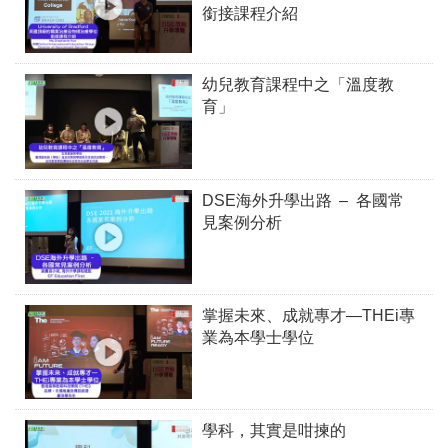
銜接課程介紹
幼兒教育課程中之「溫度教
育」
DSE海外升學出路 – 各國常
見案例分析
掌握未來、成就專才—THEi專
業為本學士學位
學科，其實是咁揀的