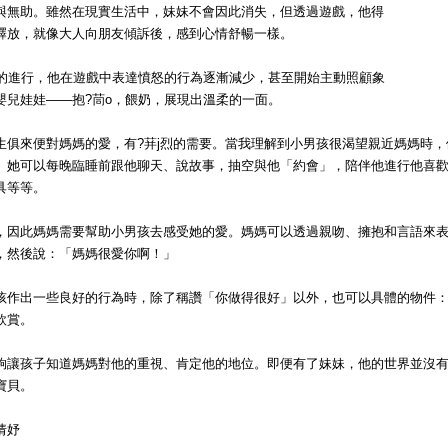
與無助。雖然在現實生活中，妹妹不會因此消失，但透過遊戲，他得
釋放，就像大人向朋友傾訴後，感到心情舒暢一樣。
療的進行，他在遊戲中表達憤怒的行為逐漸減少，甚至開始主動照顧象
嬰兒娃娃——抱?茼o，餵奶，展現出溫柔的一面。
生俱來便對媽媽的愛，有?荓j烈的需要。當我理解到小男孩很渴望親近媽媽時
。她可以每晚臨睡前跟他聊天、說故事，抽空與他「約會」，陪伴他進行他喜
具等等。
，因此媽媽需要幫助小男孩去感受她的愛。媽媽可以透過親吻、擁抱和言語來表
，然後說：「媽媽很愛你啊！」
孩作出一些良好的行為時，除了稱讚「你做得很好」以外，也可以具體的物件
欣賞。
夠讓孩子知道媽媽對他的重視、肯定他的地位。即便有了妹妹，他的世界並沒
寶貝。
倩妤