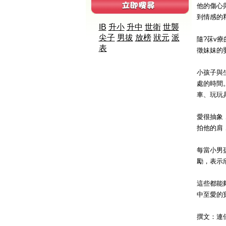
他的傷心
到情感的
IB
升小
升中
世衛
世襲
尖子
男拔
放榜
狀元
派
隨?茠v
表
徵妹妹的
小孩子與
處的時間
車、玩玩
愛很抽象
拍他的肩
每當小男
勵，表示
這些都能
中至愛的
撰文：連