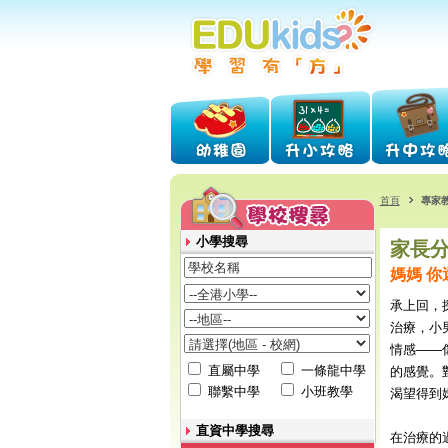
首頁
專家
小學搜尋
家長
媽媽 
承上回，
治療，小
情感——
直屬中學
一條龍中學
的感覺。
聯繫中學
小班教學
渴望得到
直資中學搜尋
在治療的