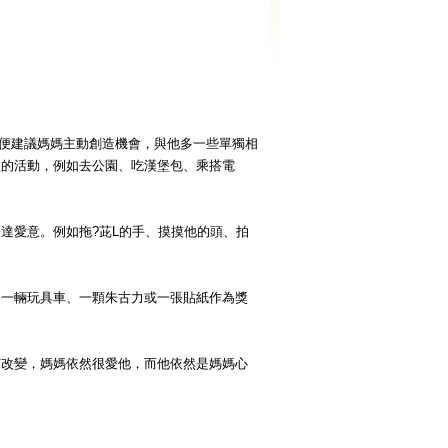
，便建議媽媽主動創造機會，與他多一些單獨相
歡的活動，例如去公園、吃漢堡包、乘搭電
達愛意。例如拖?茈L的手、摸摸他的頭、拍
：一輛玩具車、一顆朱古力或一張貼紙作為獎
有改變，媽媽依然很愛他，而他依然是媽媽心