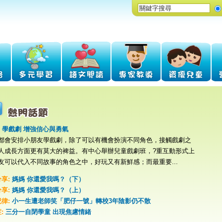
: 學戲劇 增強信心與勇氣
都會安排小朋友學戲劇，除了可以有機會扮演不同角色，接觸戲劇之
人成長方面更有莫大的裨益。有中心舉辦兒童戲劇班，?重互動形式上
友可以代入不同故事的角色之中，好玩又有新鮮感；而最重要...
享:
媽媽 你還愛我嗎？（下）
享:
媽媽 你還愛我嗎？（上）
律:
小一生遭老師笑「肥仔一號」轉校3年陰影仍不散
:
三分一自閉學童 出現焦慮情緒