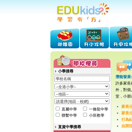
小學搜尋
潛能發展
許多家長
外，對個
堂，小朋
家長分
直屬中學
一條龍中學
家長分
聯繫中學
小班教學
行為紀
自閉症
直資中學搜尋