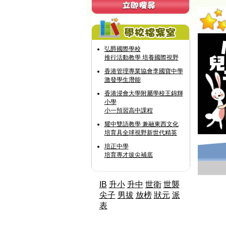
弘爵國際學校
推行活動教學 培養國際視野
香港管理專業協會李國寶中學
激發學生潛能
香港浸會大學附屬學校王錦輝
小學
小一預習高中課程
耀中雙語教學 兼融東西文化
培育具全球視野新世代精英
培正中學
培育專才拔尖補底
IB
升小
升中
世衛
世襲
尖子
男拔
放榜
狀元
派
表