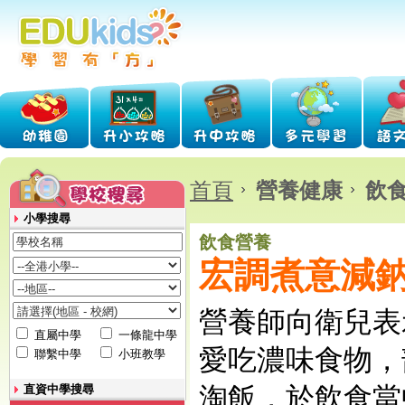
首頁
營養健康
飲
小學搜尋
飲食營養
宏調煮意減
營養師向衛兒表
直屬中學
一條龍中學
愛吃濃味食物，
聯繫中學
小班教學
淘飯，於飲食當
直資中學搜尋