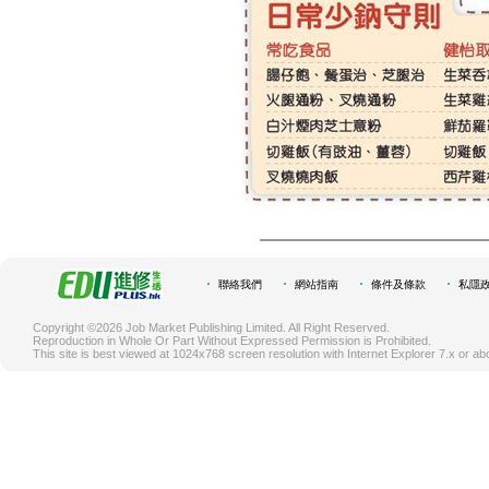
聯絡我們
網站指南
條件及條款
私隱
Copyright ©2026 Job Market Publishing Limited. All Right Reserved.
Reproduction in Whole Or Part Without Expressed Permission is Prohibited.
This site is best viewed at 1024x768 screen resolution with Internet Explorer 7.x or ab