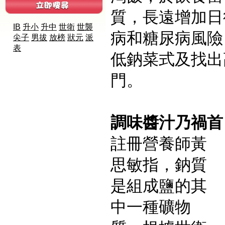
質，長遠增加日
IB
升小
升中
世衛
世襲
病和糖尿病風險
尖子
男拔
放榜
狀元
派
表
低鈉菜式及找出
門。
調味醬汁乃禍首
註冊營養師黃
思敏指，鈉質
是組成鹽的其
中一種礦物