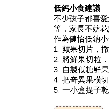
低鈣小食建議
不少孩子都喜愛
等，家長不妨花
作為健怡低鈉小
1. 蘋果切片，
2. 將鮮果切
3. 自製低糖鮮
4. 把奇異果
5. 一小盒提