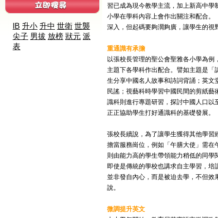
習已成為現今教學主流，加上新高中學
小學在學科內容上會作出關注和配合。
IB
升小
升中
世衛
世襲
深入，但起碼要夠濶夠廣，讓學生的視
尖子
男拔
放榜
狀元
派
表
重通識有承擔
以張校長管理的聖公會聖雅各小學為例
主題下各學科作出配合。譬如主題是「
生分享中國名人故事和詩詞背誦；英文
民謠；視藝科時學習中國民間的剪紙藝
識科則進行專題研習，探討中國人口以
正正協助學生打好通識科的基礎發展。
張校長續說，為了讓學生獲得其他學習
擔當服務崗位，例如「午膳大使」需在
則由能力高的學生帶領能力稍低的同學
即使是傳統的學校也講求自主學習，培
並非發自內心，而是被迫去學，不但效
說。
微調提升英文