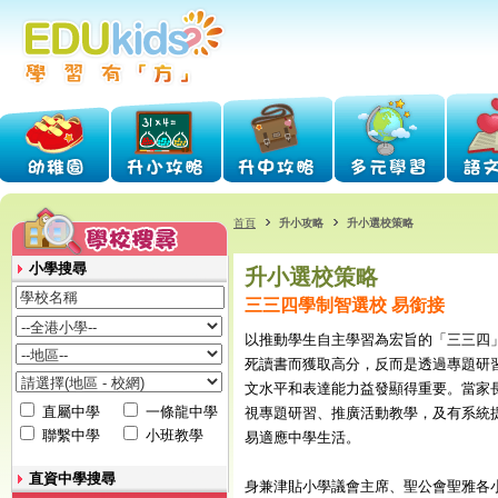
首頁
升小攻略
升小選校策略
小學搜尋
升小選校策略
三三四學制智選校 易銜接
以推動學生自主學習為宏旨的「三三四
死讀書而獲取高分，反而是透過專題研
文水平和表達能力益發顯得重要。當家
直屬中學
一條龍中學
視專題研習、推廣活動教學，及有系統
聯繫中學
小班教學
易適應中學生活。
直資中學搜尋
身兼津貼小學議會主席、聖公會聖雅各