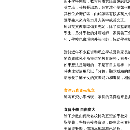
由本學年開始，教育局落實語言微調政
英文班，張校長認為，各官津小學如何
其校位於灣仔區，由於該區有較多英文
讓學生未來有能力升入英中或英文班。
所以英文教學準備要充足，除了課堂教
學生，另外學校的外藉老師、家長義工
巧，學校也會增聘外籍老師，協助學生
對於近年不少直資和私立學校受到家長
的直資或私小所提供的教育服務，有多
如果想法是清晰的，不是盲目去追棒，
時也改變沿用只以「分數」顯示成績的
助家長了解子女的實際能力和進度，相
官津vs直資vs私立
隨著直資小學出現，家長的選擇愈來愈
直資小學 自由度大
除了少數由傳統名校轉為直資的學校外
取學費，學校有較多資源，師生比例會
要留港升學，修讀本地課程已足夠。