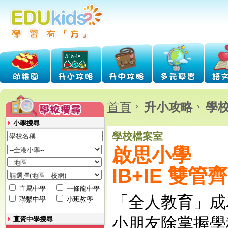
首頁
升小攻略
學校
小學搜尋
學校檔案室
啟思小學
IB+IE 雙
直屬中學
一條龍中學
「全人教育」成
聯繫中學
小班教學
小朋友除掌握學
直資中學搜尋