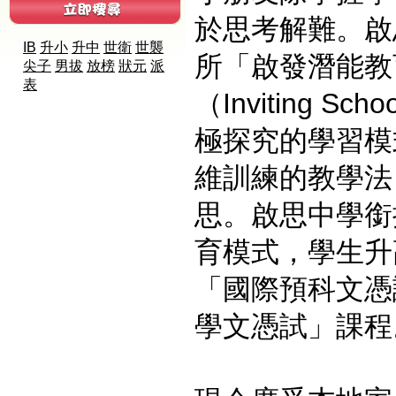
於思考解難。啟
IB
升小
升中
世衛
世襲
所「啟發潛能教
尖子
男拔
放榜
狀元
派
表
（Inviting S
極探究的學習模
維訓練的教學法
思。啟思中學銜
育模式，學生升
「國際預科文憑
學文憑試」課程