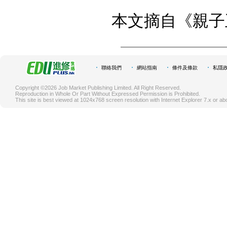
本文摘自《親子
聯絡我們
網站指南
條件及條款
私隱
Copyright ©2026 Job Market Publishing Limited. All Right Reserved.
Reproduction in Whole Or Part Without Expressed Permission is Prohibited.
This site is best viewed at 1024x768 screen resolution with Internet Explorer 7.x or ab