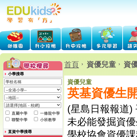
首頁
資優兒童
資
小學搜尋
資優兒童
英基資優生
(星島日報報道)
直屬中學
一條龍中學
未必能發掘資優
聯繫中學
小班教學
學校協會資優課
直資中學搜尋