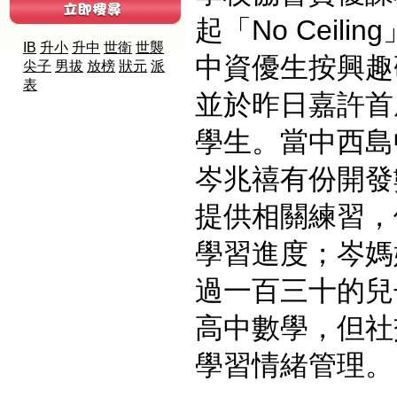
起「No Ceil
IB
升小
升中
世衛
世襲
中資優生按興趣
尖子
男拔
放榜
狀元
派
表
並於昨日嘉許首
學生。當中西島
岑兆禧有份開發
提供相關練習，
學習進度；岑媽
過一百三十的兒
高中數學，但社
學習情緒管理。