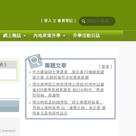
[ 登入 ]
[ 會員登記 ]
網上雜誌
內地來港升學
升學活動日誌
[
更多
]
中大建築碩士畢業展 展出逾70個嶄新建
築方案 北都與城市活化發展藍圖
理大商學院工商管理博士課程30周年誌慶
逾400產學界精英聚首 探討AI時代「學者
型領袖」新趨勢
理大時裝及紡織學院「碩士畢業時裝展」
亮相上海時裝周 以「連繫之線」為主題 展
現多元及包容性設計