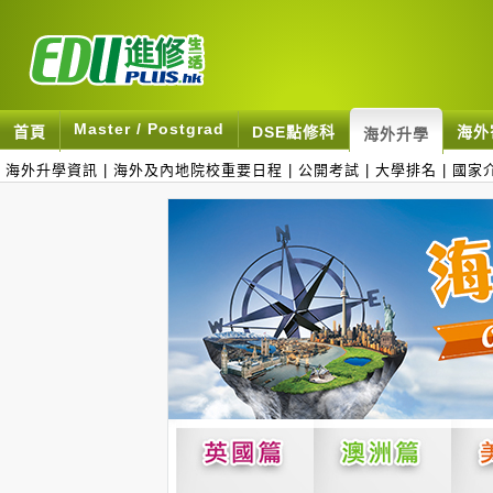
Master / Postgrad
首頁
DSE點修科
海外
海外升學
海外升學資訊
|
海外及內地院校重要日程
|
公開考試
|
大學排名
|
國家