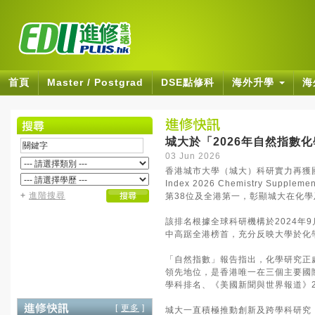
首頁
Master / Postgrad
DSE點修科
海外升學
海
城大於「2026年自然指數
03 Jun 2026
香港城市大學（城大）科研實力再獲國
Index 2026 Chemistry 
+
進階搜尋
第38位及全港第一，彰顯城大在化
該排名根據全球科研機構於2024年
中高踞全港榜首，充分反映大學於化
「自然指數」報告指出，化學研究正
領先地位，是香港唯一在三個主要國際
學科排名、《美國新聞與世界報道》20
[
更多
]
城大一直積極推動創新及跨學科研究