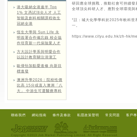
研回應全球挑戰，推動社會可持續發
港大吸納全港逾半 Top
全球頂尖科研人才、應對全球環境與
1% 文憑試頂尖人才 人工
智能及創科相關課程收生
*註：城大化學學科於2025年軟科
冠絕全港
一。
恆生大學與 Sun Life 永
https://www.cityu.edu.hk/zh-hk/
明簽署合作備忘錄 校企協
作培育新一代保險業人才
方大設計學系與明愛合作
以設計教育關注清潔工
歐倩怡加點愛進修 向新目
標進發
澳洲升學2026︱院校性價
比高 15分或直入澳洲「八
大」 中游生可選醫療專科
聯絡我們
網站指南
條件及條款
私隱政策聲明
常見問題
客戶專
Copyright ©2013 Job Market Publishing Limited. All Right Reserved.