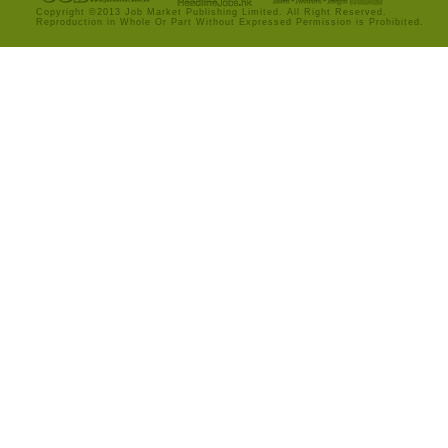
Copyright ©2013 Job Market Publishing Limited. All Right Reserved.
Reproduction in Whole Or Part Without Expressed Permission is Prohibited.