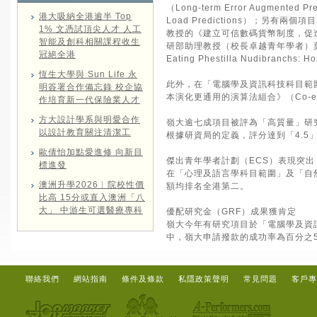
（Long-term Error Augmented Pred
港大吸納全港逾半 Top
Load Predictions）；另有兩
1% 文憑試頂尖人才 人工
教授的《建立可信數碼貨幣制度，促進不同金融體系協作
智能及創科相關課程收生
研部助理教授（校長卓越青年學者）葉志豪教授
冠絕全港
Eating Phestilla Nudibranchs: H
恆生大學與 Sun Life 永
此外，在「電腦學及資訊科技科目範
明簽署合作備忘錄 校企協
本演化更通用的演算法組合》（Co-evolving mor
作培育新一代保險業人才
方大設計學系與明愛合作
嶺大逾七成項目被評為「高質量」研
以設計教育關注清潔工
根據研資局的定義，評分達到「4.5
歐倩怡加點愛進修 向新目
傑出青年學者計劃（ECS）表現突出
標進發
在「心理及語言學科目範圍」及「自
澳洲升學2026︱院校性價
額均排名全港第二。
比高 15分或直入澳洲「八
大」 中游生可選醫療專科
優配研究金（GRF）成果獲肯定
嶺大今年有研究項目於「電腦學及資
中，嶺大申請撥款的成功率為百分之
聯絡我們
網站指南
條件及條款
私隱政策聲明
常見問題
客戶專