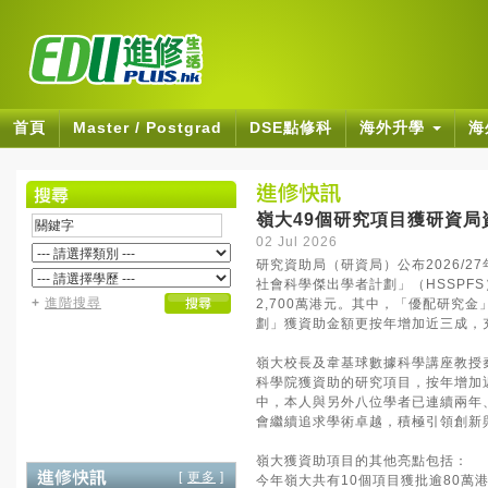
首頁
Master / Postgrad
DSE點修科
海外升學
海
嶺大49個研究項目獲研資局
02 Jul 2026
研究資助局（研資局）公布2026/
社會科學傑出學者計劃」（HSSPF
+
進階搜尋
2,700萬港元。其中，「優配研究
劃」獲資助金額更按年增加近三成，
嶺大校長及韋基球數據科學講座教授
科學院獲資助的研究項目，按年增加
中，本人與另外八位學者已連續兩年
會繼續追求學術卓越，積極引領創新
嶺大獲資助項目的其他亮點包括：
[
更多
]
今年嶺大共有10個項目獲批逾80