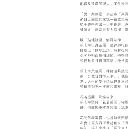
配偶及遺產管理人，案件漫長
「另一案例是一宗超市『高買
來自己困難的家境—被丈夫長
從手袋中掏出一大串鑰匙，逐
誠陳述，就是最有力證據，影
以「貼地話語」解釋法律
張志宇出身基層，他律師行的
師應以「貼地話語」解釋複雜
保客戶明白每個細節。他堅持
訟變數多且費用高昂，他常提
張志宇又強調，律師須具慈悲
多一分寬容對待人事。」他指
進，人生的愛恨情仇也會逐步展
證據得到充分披露和審視，維
花若盛開 蝴蝶自來
張志宇堅持「花若盛開，蝴蝶
阱。他鼓勵團隊多閱讀，認為
花開代表富貴，也是時候回饋
友會主席方西河發起創立「長
年初，張志宇接任「長天全人