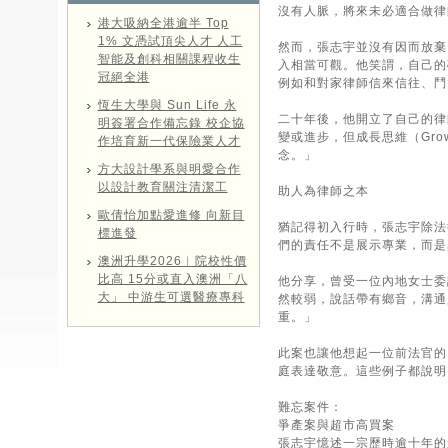
沒有人脈，將來未必適合做律
港大吸納全港逾半 Top
1% 文憑試頂尖人才 人工
然而，張志宇並沒有因而放棄
智能及創科相關課程收生
入相當可觀。他笑謂，自己的
冠絕全港
例如和對家律師信來信往、鬥
恆生大學與 Sun Life 永
二十年後，他開立了自己的律師
明簽署合作備忘錄 校企協
變或進步，但成長思維（Gro
作培育新一代保險業人才
念。」
方大設計學系與明愛合作
以設計教育關注清潔工
助人為律師之本
歐倩怡加點愛進修 向新目
猶記得初入行時，張志宇除法
標進發
們的責任不是展示專業，而是
澳洲升學2026︱院校性價
比高 15分或直入澳洲「八
他分享，曾受一位內地女士委
大」 中游生可選醫療專科
然較弱，說話帶有鄉音，溝通
重。」
此案也讓他想起一位前法官的
庭表達敬意。這些例子都說明
難忘案件：
爭產案與超市高買案
張志宇憶述一宗歷時逾十年的