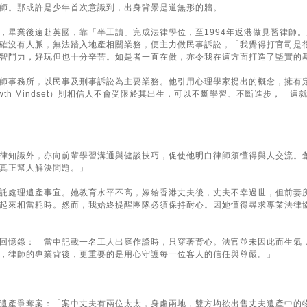
師。那或許是少年首次意識到，出身背景是道無形的牆。
，畢業後遠赴英國，靠「半工讀」完成法律學位，至1994年返港做見習律師
確沒有人脈，無法踏入地產相關業務，便主力做民事訴訟，「我覺得打官司是
智鬥力，好玩但也十分辛苦。如是者一直在做，亦令我在這方面打造了堅實的
事務所，以民事及刑事訴訟為主要業務。他引用心理學家提出的概念，擁有定型思維
wth Mindset）則相信人不會受限於其出生，可以不斷學習、不斷進步，
律知識外，亦向前輩學習溝通與健談技巧，促使他明白律師須懂得與人交流。
真正幫人解決問題。」
託處理遺產事宜。她教育水平不高，嫁給香港丈夫後，丈夫不幸過世，但前妻
起來相當耗時。然而，我始終提醒團隊必須保持耐心。因她懂得尋求專業法律
回憶錄：「當中記載一名工人出庭作證時，只穿著背心。法官並未因此而生氣
，律師的專業背後，更重要的是用心守護每一位客人的信任與尊嚴。」
遺產爭奪案：「案中丈夫有兩位太太，身處兩地，雙方均欲出售丈夫遺產中的