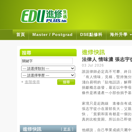
首頁
Master / Postgrad
DSE點修科
海外升學
法律人 情味濃 張志
03 Jul 2026
誰說律師必定高不可攀、終日
「有人情味」見稱，堅持無分
+
進階搜尋
淺白易明的「貼地話語」解釋
捐獻概念啟發，最近以中學母
條件是將遺產一小部份捐予基
家境只是起跑線 進修自有成
張志宇從小在屋邨長大，父親
快，「貧窮和富有都是一個比
真的比較貧困。所以自己即使
[
更多
]
他續說，自己學業成績只屬中