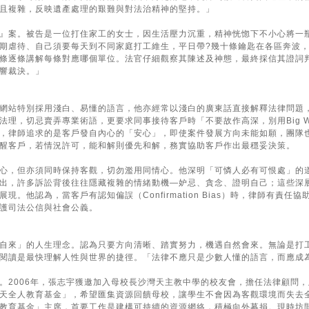
且複雜，反映遺產處理的艱難與對法治精神的堅持。」
』案。被告是一位打住家工的女士，因生活壓力沉重，精神恍惚下不小心將一
期虐待、自己須要每天到不同家庭打工維生，平日帶?幾十條鑰匙在各區奔波
條逐條講解每條對應哪個單位。法官仔細觀察其陳述及神態，最終採信其證詞
響裁決。」
網站特別採用淺白、易懂的語言，他亦經常以淺白的廣東話直接解釋法律問題
法理，切忌賣弄專業術語，更要求同事接待客戶時「不要故作高深，別用Big W
，律師追求的是客戶發自內心的「安心」，即使案件發展方向未能如願，團隊
醒客戶，若情況許可，能和解則優先和解，務實協助客戶作出最穩妥決策。
心，但亦須同時保持客觀，切勿濫用同情心。他深明「可憐人必有可恨處」的
出，許多訴訟背後往往隱藏複雜的情緒動機—妒忌、貪念、證明自己；這些深
現。他認為，當客戶有認知偏誤（Confirmation Bias）時，律師有
護司法公信與社會公義。
自來」的人生理念。認為只要方向清晰、踏實努力，機遇自然會來。無論是打
閱讀是最快理解人性與世界的捷徑。「法律不應只是少數人懂的語言，而應成
。2006年，張志宇獲邀加入母校長沙灣天主教中學的校友會，擔任法律顧問
天全人教育基金」，希望匯集資源回饋母校，讓學生不會因為客觀環境而失去
教育基金」主席，首要工作是建構可持續的資源網絡，積極向外募捐。現時坊