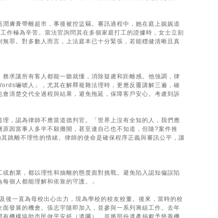
瓶潤膚膏帶離超市，事後被控盜竊。審訊過程中，她在庭上娓娓道
，工作極為辛苦。當法官詢問其在多個家庭打工的證據時，女士立刻
判無罪。對多數人而言，上法庭本已十分緊張，若能穩健清晰且真
，務求讓所有客人都能一聽就懂，消除疑慮和距離感。他強調，律
ords嚇唬人」，尤其在解釋複雜法理時，更應反覆講解三遍，確
也會清楚交代全過程與結果，避免拖延，保障客戶安心。考慮到訴
道理，認為律師不應當道德判官。「世界上沒有全知的人，我們應
層原因當事人多半不願攤開，甚至連自己也不知道，但隨?案件推
責任協助其跳離不理性的情緒。律師的使命是確保程序正義與審訊公平，讓
工或創業，都以理性和抽離的態度面對挑戰。避免陷入認知偏誤陷
為每個人都能理解和依靠的守護。」
，及後一直為母校出心出力，現為學校的校友校董。後來，當時的校
全面發展的機會。張志宇隨即加入，並參與一系列籌組工作。去年
間有機構協助市民做平安紙（遺囑），並將部份遺產捐獻予慈善機