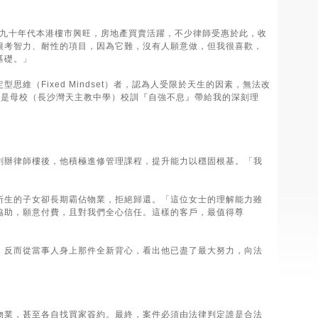
。九十年代本港樓市興旺，房地產買賣活躍，不少律師受惠於此，收
很考智力、耐性的項目，因為它難，沒有人願意做，但我很喜歡，
基礎。」
（Fixed Mindset）者，認為人受限於天生的因素，無法改
「這就是母校（長沙灣天主教中學）校訓『自強不息』帶給我的深刻理
創辦律師樓後，他積極進修管理課程，提升能力以穩固根基。「我
所生的子女卻長期霸佔物業，拒絕歸還。「這位女士的理解能力雖
協助，願意付費，且對我們全心信任。這樣的客戶，最值得尊
，反而從當事人身上那件全新背心，看出他已盡了最大努力，向法
物業，甚至各自找買家簽約。最終，案件必須由法律判定誰是合法