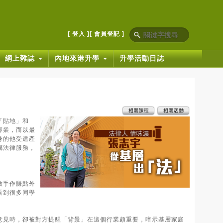
[ 登入 ]
[ 會員登記 ]
網上雜誌
內地來港升學
升學活動日誌
「貼地」和
專業，而以最
身的他受遺產
囑法律服務，
做手作賺點外
看到很多同學
意見時，卻被對方提醒「背景」在這個行業頗重要，暗示基層家庭