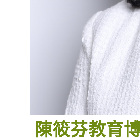
陳筱芬教育