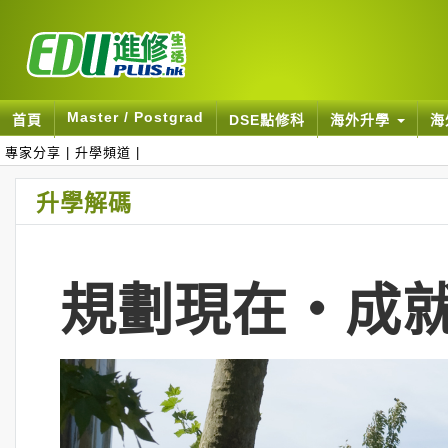
Master / Postgrad
首頁
DSE點修科
海外升學
海
專家分享
|
升學頻道
|
升學解碼
規劃現在‧成