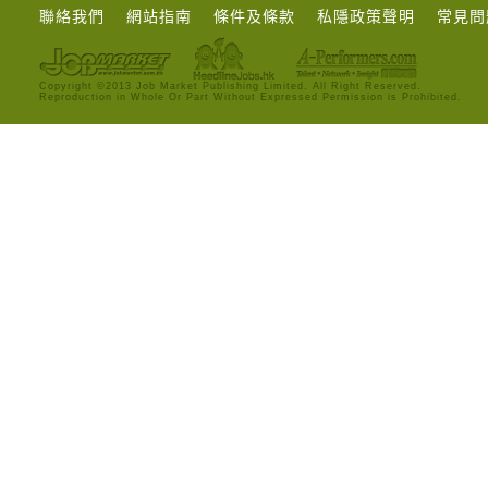
聯絡我們
網站指南
條件及條款
私隱政策聲明
常見問
Copyright ©2013 Job Market Publishing Limited. All Right Reserved.
Reproduction in Whole Or Part Without Expressed Permission is Prohibited.