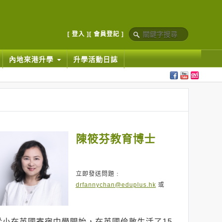
[ 登入 ]
[ 會員登記 ]
內地來港升學
升學活動日誌
陳筱芬教育博士
立即發送問題﹕
drfannychan@eduplus.hk
或
從小在英國寄宿中學開始，在英國倫敦生活了15