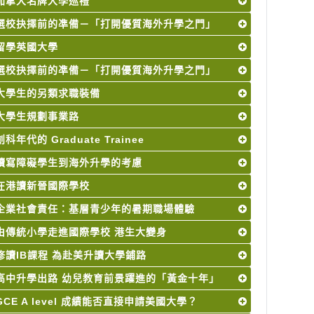
加拿大名牌大學巡禮
選校抉擇前的凖備－「打開優質海外升學之門」
留學英國大學
選校抉擇前的凖備－「打開優質海外升學之門」
大學生的另類求職裝備
大學生規劃事業路
創科年代的 Graduate Trainee
讀寫障礙學生到海外升學的考慮
在港讀新晉國際學校
企業社會責任：基層青少年的暑期職場體驗
由傳統小學走進國際學校 港生大變身
修讀IB課程 為赴美升讀大學鋪路
高中升學出路 幼兒教育前景躍進的「黃金十年」
GCE A level 成績能否直接申請美國大學？