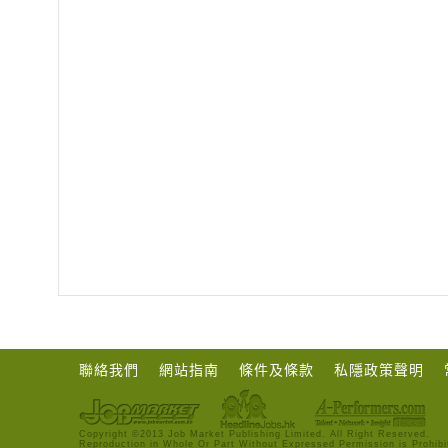
聯絡我們
網站指南
條件及條款
私隱政策聲明
Copyright ©2013 Job Market Publishing Limited. All Right Reserved.
Reproduction in Whole Or Part Without Expressed Permission is Prohibi