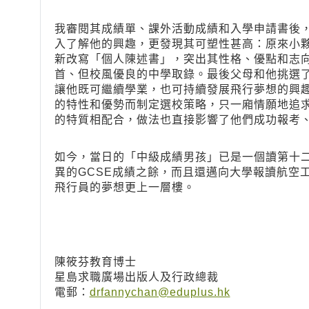
我審閱其成績單、課外活動成績和入學申請書後
入了解他的興趣，更發現其可塑性甚高：原來小
新改寫「個人陳述書」，突出其性格、優點和志
首、但校風優良的中學取錄。最後父母和他挑選
讓他既可繼續學業，也可持續發展飛行夢想的興
的特性和優勢而制定選校策略，只一廂情願地追
的特質相配合，做法也直接影響了他們成功報考
如今，當日的「中級成績男孩」已是一個讀第十二班
異的GCSE成績之餘，而且還邁向大學報讀航空工程（Aer
飛行員的夢想更上一層樓。
陳筱芬教育博士
星島求職廣場出版人及行政總裁
電郵：
drfannychan@eduplus.hk