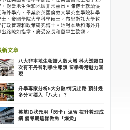
年，對當地生活和地區非常熟悉。陳博士就讀優
質海外學府，畢業於英國倫敦大學英皇學院科學
學士、帝國學院大學科學碩士，布里斯託大學教
育行政管理和政策研究博士。她對本地和海外升
學出路瞭如指掌，廣受家長和留學生歡迎。
最新文章
八大非本地生報讀人數大增 科大透露首
次有不丹智利學生報讀 留學香港魅力漸
現
升學專家分析5大分數/情況出路 預計幾
多分可穩入「八大」？
英基IB狀元用「閃卡」溫習 提升數理成
績 備考期這樣做免「爆煲」