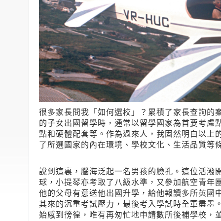
很多家長問我「如何選校」？累積了家長查詢的
的子女出國留學時，通常以留學國家為首要考慮
點和硬體配套等。作為過來人，我固然明白以上
了所選國家的內在環境、學校文化、生活品質等
說到這裏，腦海泛起一名男孩的臉孔。這位活潑
球，小提琴亦考取了八級水準，又參加航空青年
他的父母有意送他出國升學，給他報讀多所英國
其來的沉重考試壓力，最後考入學試時全軍盡墨。
始感到徬徨，唯有再匆忙地申請數所後補學校，