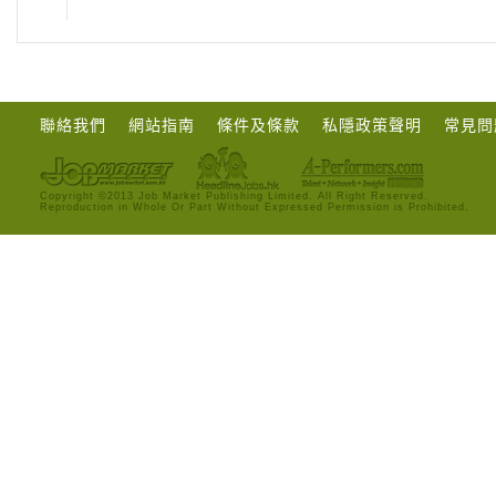
聯絡我們
網站指南
條件及條款
私隱政策聲明
常見問
Copyright ©2013 Job Market Publishing Limited. All Right Reserved.
Reproduction in Whole Or Part Without Expressed Permission is Prohibited.