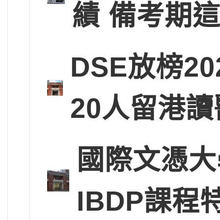
績 備考期
DSE放榜2
20人留港讀
國際文憑大
IBDP課程