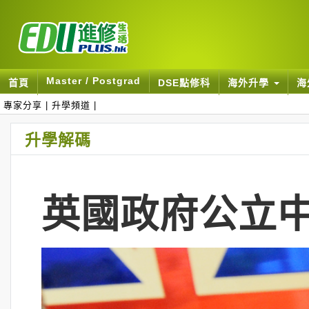
Master / Postgrad
首頁
DSE點修科
海外升學
海
專家分享
|
升學頻道
|
升學解碼
英國政府公立中