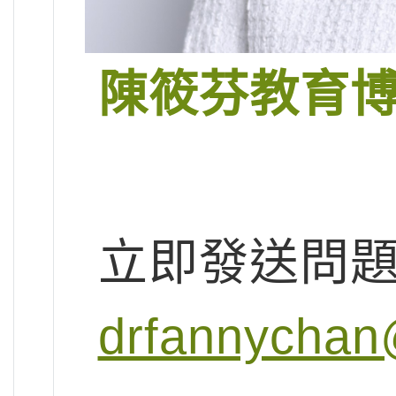
陳筱芬教育
立即發送問
drfannychan