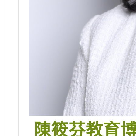
陳筱芬教育