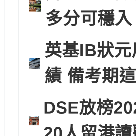
多分可穩入
英基IB狀
績 備考期
DSE放榜2
20人留港讀