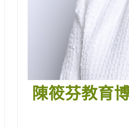
陳筱芬教育