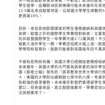
另一點是脫歐背後意味着「不歡迎」歐洲的感覺
學生退學，這種歐洲民族情緒可能未來幾年在其
12.5萬名來自歐盟地區，佔英國大學學生總數的
更高達16%。
目前，來自其他歐盟國家的學生僅需繳納和英國
英鎊。歐盟之外的國際學生學費相對較高，主要
的非歐盟國際學生一年學費可達3.71萬英鎊。
被劃入海外學生一類，學費恐怕將大幅上漲。歐
學學院校長預計，脫歐可能會對英國每年四千萬
不過有危時就有機，英國大學已經開始更積極吸
未來幾年，英國大學的大門會為高質素的海外學
國《泰晤士報》發布的「高等教育世界大學排行
十，美國的大學則佔據剩餘七席中的六席。考慮
有較強的競爭優勢。未來幾年對我們香港留學生
窗口；但長遠來說，真正脫歐後數年，學費恐怕
注英鎊匯率了。