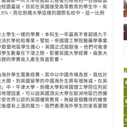
，威爾斯一所大學在脫歐公投後已經有約一百個歐盟
他校園蔓延。目前在英國接受高等教育的學生中，有
5.5%。而在劍橋大學這樣的國際名校中，這一比例
本土學生一樣的學費，本科生一年最高不會超過九千
取決於學校和專業。譬如，帝國理工學院醫藥學專業
不少歐盟地區學生擔心，英國正式脫歐後，他們可能會
盟學生數量在下滑之際，影響英國大學經費，倫敦大
英鎊的學費收入產生負面影響。
納海外學生籌集經費，其中以中國市場為首，我估計
生大開，到英國留學的中國海外生將有增無減。在英
榜」中，牛津大學、劍橋大學和帝國理工學院位列前
到地理因素，可以說英國頂尖大學在歐洲地區仍然擁
享受世界公認的英國優質教育，無疑是個難得的機會
以後還有上漲的壓力，我們香港海外學生的家長要關