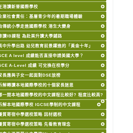
在港讀新晉國際學校
企業社會責任：基層青少年的暑期職場體驗
由傳統小學走進國際學校 港生大變身
修讀IB課程 為赴美升讀大學鋪路
高中升學出路 幼兒教育前景躍進的「黃金十年」
GCE A level 成績能否直接申請美國大學？
GCE A-Level 成績 可兌換在校學分
家長應與子女一起面對DSE放榜
拆解轉讀本地國際學校的十個家長迷思
哪一間本地國際學校的中文課程比較好? 程度比較高?
拆解本地國際學校 IGCSE學制的中文課程
優質寄宿中學選校策略 因材選校
優質寄宿中學選校策略 先看教育理念