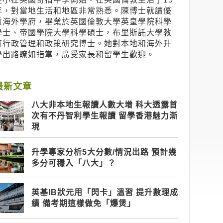
年，對當地生活和地區非常熟悉。陳博士就讀優
質海外學府，畢業於英國倫敦大學英皇學院科學
學士、帝國學院大學科學碩士，布里斯託大學教
育行政管理和政策研究博士。她對本地和海外升
學出路瞭如指掌，廣受家長和留學生歡迎。
最新文章
八大非本地生報讀人數大增 科大透露首
次有不丹智利學生報讀 留學香港魅力漸
現
升學專家分析5大分數/情況出路 預計幾
多分可穩入「八大」？
英基IB狀元用「閃卡」溫習 提升數理成
績 備考期這樣做免「爆煲」