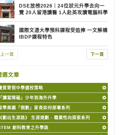
DSE放榜2026｜24位狀元升學去向一
覽 20人留港讀醫 1人赴英攻讀電腦科學
國際文憑大學預科課程受追捧 一文解構
IBDP課程特色
上一頁
下一頁
精選文章
優質寄宿中學選校策略
「讀寫障礙」少年到海外升學
留學美國「倒數」家長如何部署系列
《劃出生涯路》 生涯規劃 - 職業性向探索系列
STEM 創科教育之升學路