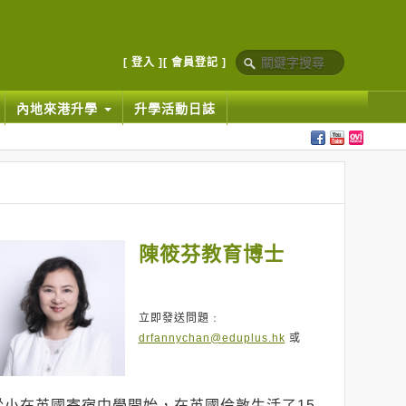
[ 登入 ]
[ 會員登記 ]
內地來港升學
升學活動日誌
陳筱芬教育博士
立即發送問題﹕
drfannychan@eduplus.hk
或
從小在英國寄宿中學開始，在英國倫敦生活了15