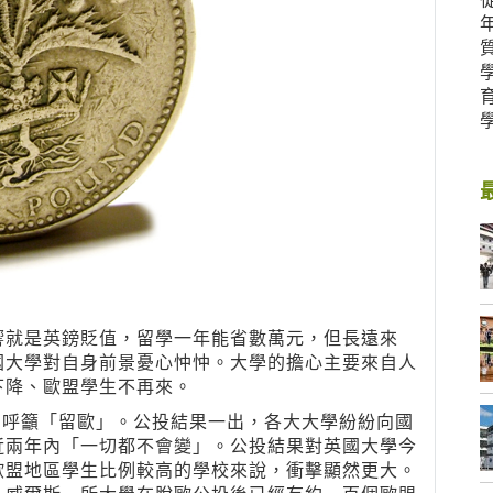
響就是英鎊貶值，留學一年能省數萬元，但長遠來
國大學對自身前景憂心忡忡。大學的擔心主要來自人
下降、歐盟學生不再來。
聯名呼籲「留歐」。公投結果一出，各大大學紛紛向國
近兩年內「一切都不會變」。公投結果對英國大學今
歐盟地區學生比例較高的學校來說，衝擊顯然更大。