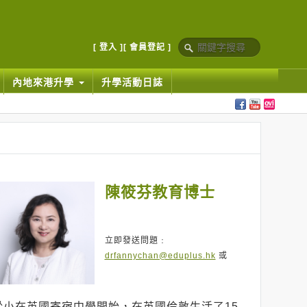
[ 登入 ]
[ 會員登記 ]
內地來港升學
升學活動日誌
陳筱芬教育博士
立即發送問題﹕
drfannychan@eduplus.hk
或
從小在英國寄宿中學開始，在英國倫敦生活了15