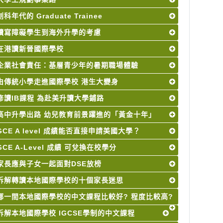
創科年代的 Graduate Trainee
讀寫障礙學生到海外升學的考慮
在港讀新晉國際學校
企業社會責任：基層青少年的暑期職場體驗
由傳統小學走進國際學校 港生大變身
修讀IB課程 為赴美升讀大學鋪路
高中升學出路 幼兒教育前景躍進的「黃金十年」
GCE A level 成績能否直接申請美國大學？
GCE A-Level 成績 可兌換在校學分
家長應與子女一起面對DSE放榜
拆解轉讀本地國際學校的十個家長迷思
哪一間本地國際學校的中文課程比較好? 程度比較高?
拆解本地國際學校 IGCSE學制的中文課程