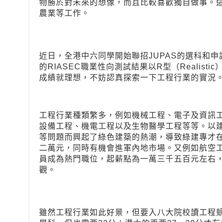
物勝於對未來的想像，而且比較喜歡獨自做事。
農業等工作。
近日，全港中六同學開始聯招JUPAS的選科和
的RIASEC職業性向測試結果以R型（Realist
成績就理想，不妨認真探索一下工程行業的實況
工程行業種類繁多，例如機械工程、電子及資訊
設備工程、機電工程以及生物醫學工程等等。以
等問題而興起了綠色建築的熱潮，導致綠建專才
二萬元，同時有機會進軍內地市場。又例如航空
員成為熱門職位，起薪點為一萬三千五百元左右
觀。
雖然工程行業如此好景，但要入八大院校讀工程