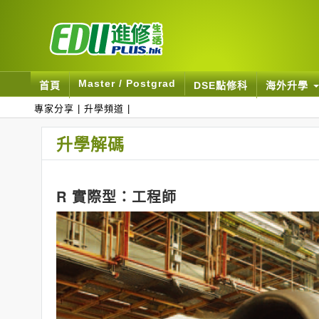
Master / Postgrad
首頁
DSE點修科
海外升學
專家分享
|
升學頻道
|
升學解碼
R 實際型：工程師