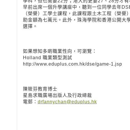
學科，但也需要22分；港大的更要27、28分才
早前出席一個升學講座中，聽到一位同學去年DSE以B
（榮譽）工學士課程，此課程跟土木工程（榮譽）
助金額為七萬元。此外，珠海學院和香港公開大學
選擇。
如果想知多啲職業性向，可瀏覽：
Holland 職業類型測試
http://www.eduplus.com.hk/dse/game-1.jsp
陳筱芬教育博士
星島求職廣場出版人及行政總裁
電郵：
drfannychan@eduplus.hk