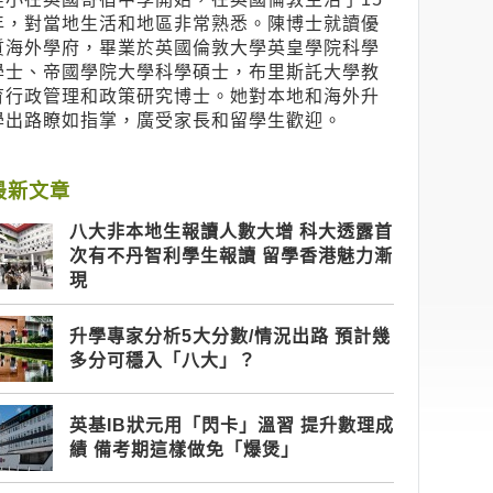
年，對當地生活和地區非常熟悉。陳博士就讀優
質海外學府，畢業於英國倫敦大學英皇學院科學
學士、帝國學院大學科學碩士，布里斯託大學教
育行政管理和政策研究博士。她對本地和海外升
學出路瞭如指掌，廣受家長和留學生歡迎。
最新文章
八大非本地生報讀人數大增 科大透露首
次有不丹智利學生報讀 留學香港魅力漸
現
升學專家分析5大分數/情況出路 預計幾
多分可穩入「八大」？
英基IB狀元用「閃卡」溫習 提升數理成
績 備考期這樣做免「爆煲」