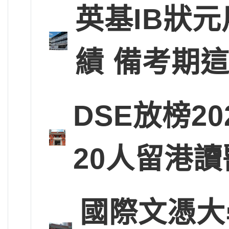
英基IB狀
績 備考期
DSE放榜2
20人留港讀
國際文憑大