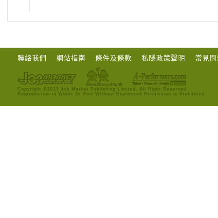
聯絡我們
網站指南
條件及條款
私隱政策聲明
常見問
Copyright ©2013 Job Market Publishing Limited. All Right Reserved.
Reproduction in Whole Or Part Without Expressed Permission is Prohibited.