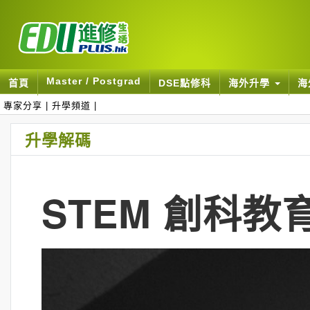
Master / Postgrad
首頁
DSE點修科
海外升學
海
專家分享
|
升學頻道
|
升學解碼
STEM 創科教