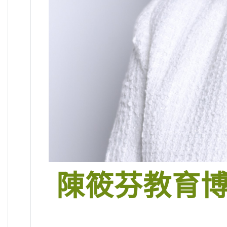
陳筱芬教育