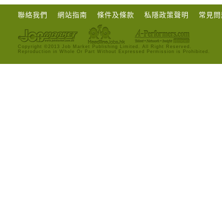
聯絡我們
網站指南
條件及條款
私隱政策聲明
常見問
Copyright ©2013 Job Market Publishing Limited. All Right Reserved.
Reproduction in Whole Or Part Without Expressed Permission is Prohibited.