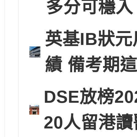
多分可穩入
英基IB狀
績 備考期
DSE放榜2
20人留港讀