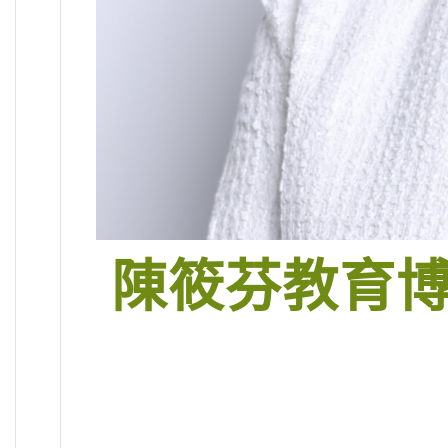
陳筱芬教育