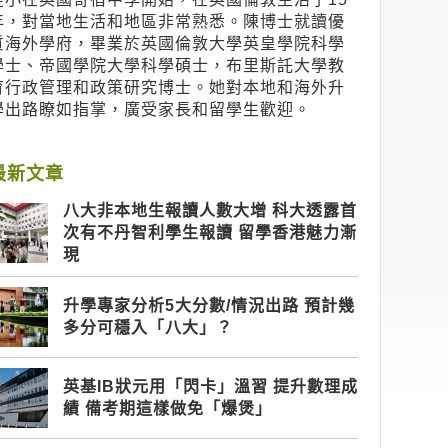
年，對當地生活和地區非常熟悉。陳博士就讀優
質海外學府，畢業於英國倫敦大學英皇學院科學
學士、帝國學院大學科學碩士，布里斯託大學教
育行政管理和政策研究博士。她對本地和海外升
學出路瞭如指掌，廣受家長和留學生歡迎。
最新文章
八大非本地生報讀人數大增 科大透露首
次有不丹智利學生報讀 留學香港魅力漸
現
升學專家分析5大分數/情況出路 預計幾
多分可穩入「八大」？
英基IB狀元用「閃卡」溫習 提升數理成
績 備考期這樣做免「爆煲」