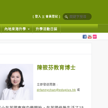
[ 登入 ]
[ 會員登記 ]
內地來港升學
升學活動日誌
陳筱芬教育博士
立即發送問題﹕
drfannychan@eduplus.hk
或
從小在英國寄宿中學開始，在英國倫敦生活了15