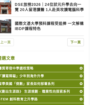
DSE放榜2026｜24位狀元升學去向一
覽 20人留港讀醫 1人赴英攻讀電腦科學
國際文憑大學預科課程受追捧 一文解構
IBDP課程特色
上一頁
下一頁
精選文章
優質寄宿中學選校策略
「讀寫障礙」少年到海外升學
留學美國「倒數」家長如何部署系列
《劃出生涯路》 生涯規劃 - 職業性向探索系列
STEM 創科教育之升學路