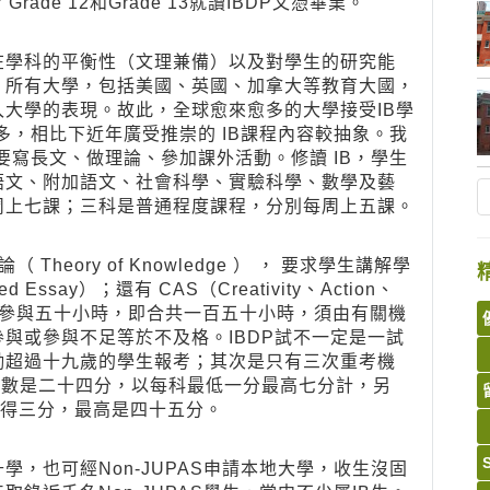
了Grade 12和Grade 13就讀IBDP文憑畢業。
在學科的平衡性（文理兼備）以及對學生的研究能
，所有大學，包括美國、英國、加拿大等教育大國，
入大學的表現。故此，全球愈來愈多的大學接受IB學
識較多，相比下近年廣受推崇的 IB課程內容較抽象。我
，又要寫長文、做理論、參加課外活動。修讀 IB，學生
語文、附加語文、社會科學、實驗科學、數學及藝
周上七課；三科是普通程度課程，分別每周上五課。
eory of Knowledge ） ， 要求學生講解學
say）；還有 CAS（Creativity、Action、
最少參與五十小時，即合共一百五十小時，須由有關機
與或參與不足等於不及格。IBDP試不一定是一試
勵超過十九歲的學生報考；其次是只有三次重考機
分數是二十四分，以每科最低一分最高七分計，另
dge合共可得三分，最高是四十五分。
學，也可經Non-JUPAS申請本地大學，收生沒固