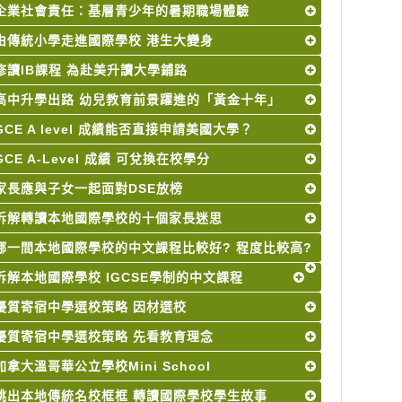
企業社會責任：基層青少年的暑期職場體驗
由傳統小學走進國際學校 港生大變身
修讀IB課程 為赴美升讀大學鋪路
高中升學出路 幼兒教育前景躍進的「黃金十年」
GCE A level 成績能否直接申請美國大學？
GCE A-Level 成績 可兌換在校學分
家長應與子女一起面對DSE放榜
拆解轉讀本地國際學校的十個家長迷思
哪一間本地國際學校的中文課程比較好? 程度比較高?
拆解本地國際學校 IGCSE學制的中文課程
優質寄宿中學選校策略 因材選校
優質寄宿中學選校策略 先看教育理念
加拿大溫哥華公立學校Mini School
跳出本地傳統名校框框 轉讀國際學校學生故事