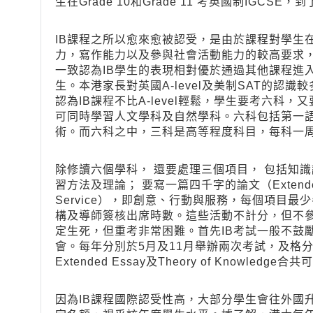
生在Grade 10和Grade 11 考英國制IGCSE，到
IB課程之所以愈來愈被認受，是由於課程對學生
力，寫作能力以及參與社會活動能力的較高要求
一致認為IB學生的表現相對優於通過其他課程進
生。本港家長對英國A-level及美制SAT的認
認為IB課程不比A-level輕鬆，學生要考六科
可同時學習人文學科及自然學科。六科包括第一
術。而六科之中，三科是高等程度科目，每科一
除修讀六個學科， 還要處理三個項目， 包括知識論（ Th
習方法及理論； 要寫一篇四千字的論文（Extended Es
Service），即創意、行動與服務，每個項目
構及導師簽核出席時數。這些活動不計分，但不參
定生死，但重考非常困難。首先IB考試一般不鼓
會。每年分別於5月及11月舉辦兩次考試，及格
Extended Essay及Theory of Knowle
因為IB課程國際認受性高，大部分學生會往外國升