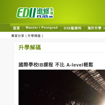
Master / Postgrad
首頁
DSE點修科
海外升學
專家分享
|
升學頻道
|
升學解碼
國際學校IB課程 不比 A-level輕鬆