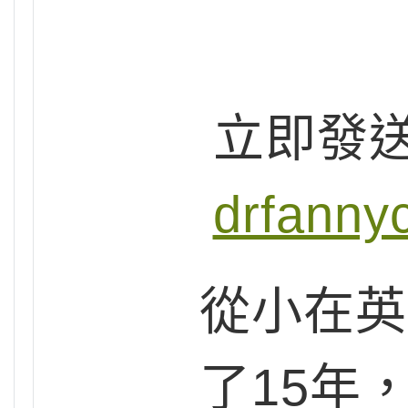
立即發
drfanny
從小在英
了15年