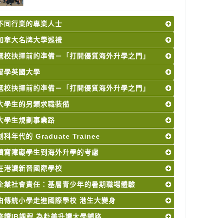
不同行業的專業人士
加拿大名牌大學巡禮
選校抉擇前的凖備－「打開優質海外升學之門」
留學英國大學
選校抉擇前的凖備－「打開優質海外升學之門」
大學生的另類求職裝備
大學生規劃事業路
創科年代的 Graduate Trainee
讀寫障礙學生到海外升學的考慮
在港讀新晉國際學校
企業社會責任：基層青少年的暑期職場體驗
由傳統小學走進國際學校 港生大變身
修讀IB課程 為赴美升讀大學鋪路