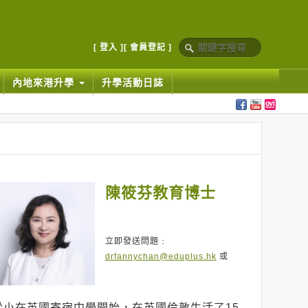
[ 登入 ]
[ 會員登記 ]
內地來港升學
升學活動日誌
陳筱芬教育博士
立即發送問題﹕
drfannychan@eduplus.hk
或
從小在英國寄宿中學開始，在英國倫敦生活了15