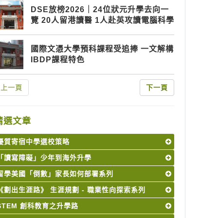
DSE放榜2026｜24位狀元升學去向一
覽 20人留港讀醫 1人赴英攻讀電腦科學
國際文憑大學預科課程受追捧 一文解構
IBDP課程特色
上一頁
下一頁
精選文章
優質寄宿中學選校策略
「讀寫障礙」少年到海外升學
留學美國「倒數」家長如何部署系列
《劃出生涯路》 生涯規劃 - 職業性向探索系列
STEM 創科教育之升學路