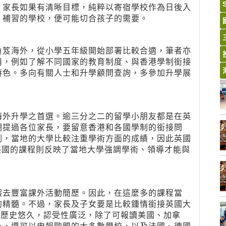
，家長如果有清晰目標，純粹以寄宿學校作為日後入
、補習的學校，便可能切合孩子的需要。
負笈海外，從小學五年級開始部署比較合適，筆者亦
備，例如了解不同國家的教育制度、與香港學制銜接
特色。多向有關人士和升學顧問查詢，多參加升學展
海外升學之首選。逾三分之二的留學小朋友都是在英
期提過各位家長，要留意香港和各國學制的銜接問
例，當地的大學比較注重學術方面的成績，因此英國
說，美國的課程則反映了當地大學強調學術、領導才能與
暇去豐富課外活動簡歷。因此，在這麼多的課程當
的精髓。不過，家長及子女要是比較鍾情銜接英國大
它不但歷史悠久，認受性廣泛，除了可報讀美國、加拿