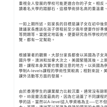
重視全人發展的學校可能更適合你的子女。相反
讀着名大學的踏腳石，這樣學術排名高的重溫書
一如上期所述，如家長的目標是讓子女在初中後
建議家長應該在孩子啓程前至少兩年便要作好準
等問題等。當選定地區後，便要研究各所學校的
覽，都有一定幫助。
根據筆者的觀察，大部分家長都會以英國為子女
國升學，澳洲和加拿大次之，美國緊隨其後。上
題，課程本身其實也需要注意的地方。以英國為
學制A-levels課程的學術性質較高；相對來
課外活動等方面的發展。
由於香港學生的課業壓力比較沉重，通常沒有餘
中，IB是靈活度最高的，因為它涵蓋了不同課程
學的話，當然以A-level這入學資格為主──