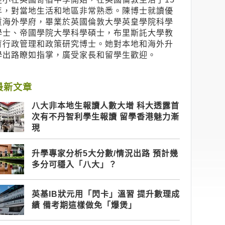
年，對當地生活和地區非常熟悉。陳博士就讀優
質海外學府，畢業於英國倫敦大學英皇學院科學
學士、帝國學院大學科學碩士，布里斯託大學教
育行政管理和政策研究博士。她對本地和海外升
學出路瞭如指掌，廣受家長和留學生歡迎。
最新文章
八大非本地生報讀人數大增 科大透露首
次有不丹智利學生報讀 留學香港魅力漸
現
升學專家分析5大分數/情況出路 預計幾
多分可穩入「八大」？
英基IB狀元用「閃卡」溫習 提升數理成
績 備考期這樣做免「爆煲」