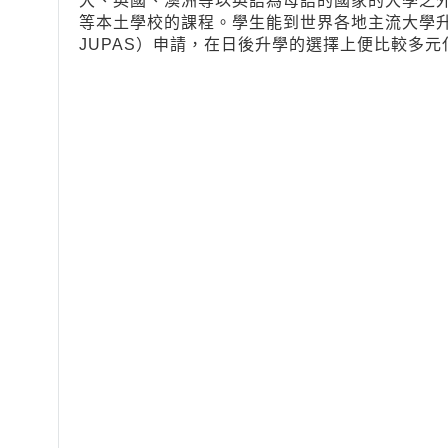
大、英國、澳洲等以英語為母語的國家的大學之
等本土學校的課程。學生能到世界各地主流大學升
JUPAS）申請，在日後升學的選擇上便比較多元