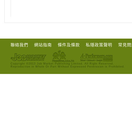
聯絡我們
網站指南
條件及條款
私隱政策聲明
常見問
Copyright ©2013 Job Market Publishing Limited. All Right Reserved.
Reproduction in Whole Or Part Without Expressed Permission is Prohibited.