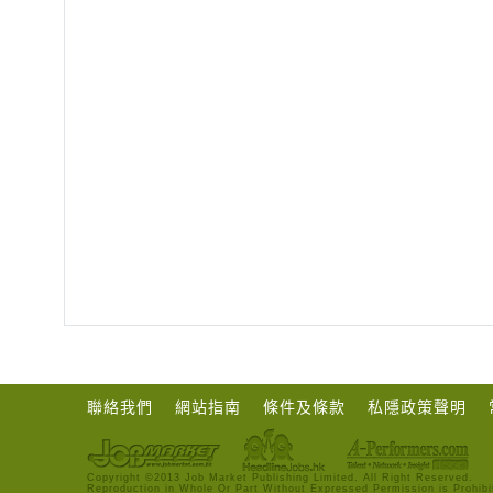
聯絡我們
網站指南
條件及條款
私隱政策聲明
Copyright ©2013 Job Market Publishing Limited. All Right Reserved.
Reproduction in Whole Or Part Without Expressed Permission is Prohibi