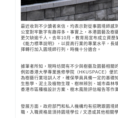
最近收到不少讀者來信，均表示對從事園境師感
公室對牢數字有趣得多。事實上，本港園藝及樹
更欠缺逾千人。去年10月，教育局宣布成立資歷
《能力標準說明》，以提高行業的專業水平，長
擇轉行加入園境師行列，時機十分適合。
據筆者所知，現時坊間有不少與樹藝及園藝相關
例如香港大學專業進修學院（HKUSPACE）便
為樹藝行業培訓人才，確保學員具備一定的基礎
生態學、泥土及植物生理、樹林辨別、城市森林
香港市區種植設計方案、樹木風險評估報告等作
發展方面，政府部門和私人機構均有招聘跟園境
職，入職資格是須持園境學位 / 文憑或其他相關