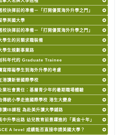
加拿大名牌大學巡禮
選校抉擇前的凖備－「打開優質海外升學之門」
留學英國大學
選校抉擇前的凖備－「打開優質海外升學之門」
大學生的另類求職裝備
大學生規劃事業路
創科年代的 Graduate Trainee
讀寫障礙學生到海外升學的考慮
在港讀新晉國際學校
企業社會責任：基層青少年的暑期職場體驗
由傳統小學走進國際學校 港生大變身
修讀IB課程 為赴美升讀大學鋪路
高中升學出路 幼兒教育前景躍進的「黃金十年」
GCE A level 成績能否直接申請美國大學？