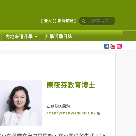
[ 登入 ]
[ 會員登記 ]
內地來港升學
升學活動日誌
陳筱芬教育博士
立即發送問題﹕
drfannychan@eduplus.hk
或
從小在英國寄宿中學開始，在英國倫敦生活了15