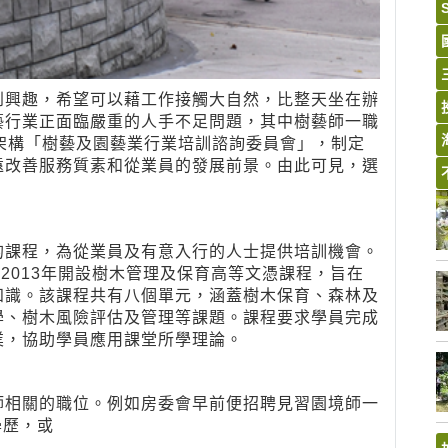
到興趣，希望可以藉工作接觸大自然，比整天坐在辦
藝行業正面臨嚴重的人手不足問題，其中樹藝師一職
架構「樹藝及園藝業行業培訓諮詢委員會」，制定
遠改善服務質素和從業員的發展前景。由此可見，選
的課程，為從業員及有意入行的人士提供培訓機會。
於2013年開設樹木管理及保育高等文憑課程，旨在
知識。該課程共有八個單元，涵蓋樹木保育、森林及
學、樹木風險評估及管理等課題。課程要求學員完成
業，協助學員應用課堂所學理論。
師相關的職位。例如房委會早前便招聘見習園境師一
學歷，或