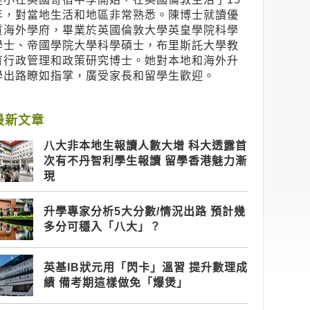
年，對當地生活和地區非常熟悉。陳博士就讀優
質海外學府，畢業於英國倫敦大學英皇學院科學
學士、帝國學院大學科學碩士，布里斯託大學教
育行政管理和政策研究博士。她對本地和海外升
學出路瞭如指掌，廣受家長和留學生歡迎。
最新文章
八大非本地生報讀人數大增 科大透露首
次有不丹智利學生報讀 留學香港魅力漸
現
升學專家分析5大分數/情況出路 預計幾
多分可穩入「八大」？
英基IB狀元用「閃卡」溫習 提升數理成
績 備考期這樣做免「爆煲」