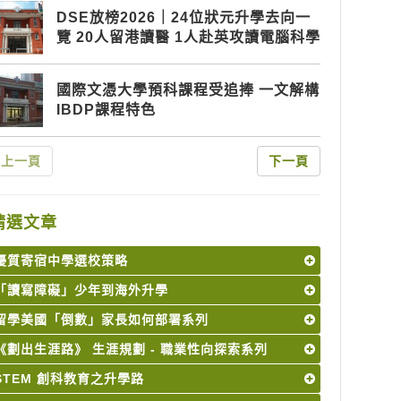
DSE放榜2026｜24位狀元升學去向一
覽 20人留港讀醫 1人赴英攻讀電腦科學
國際文憑大學預科課程受追捧 一文解構
IBDP課程特色
上一頁
下一頁
精選文章
優質寄宿中學選校策略
「讀寫障礙」少年到海外升學
留學美國「倒數」家長如何部署系列
《劃出生涯路》 生涯規劃 - 職業性向探索系列
STEM 創科教育之升學路