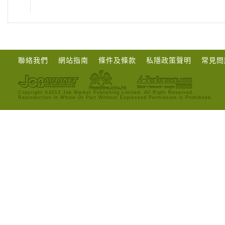
聯絡我們
網站指南
條件及條款
私隱政策聲明
常見問
Copyright ©2013 Job Market Publishing Limited. All Right Reserved.
Reproduction in Whole Or Part Without Expressed Permission is Prohibited.