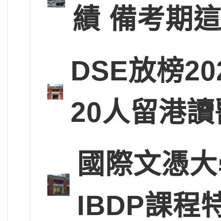
績 備考期
DSE放榜2
20人留港讀
國際文憑大
IBDP課程