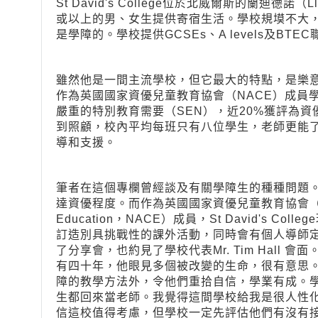
St David's College位於北威爾斯的蘭迪德諾
或以上的男、女生提供寄宿生活。學校規塻不大
是學障的。學校提供GCSEs、A levels及B
雖然他是一間主流學校，但它最大的特點，是樂意
作為英國國家資優兒童教育協會（NACE）成員學
嚴重的特別教育需要（SEN），近20%獲評為
到照顧，校內平均每班只有八位學生，老師更能
導和支援。
筆者在這個專欄曾經談及有關學障生的種種問題
達資優程度。而作為英國國家資優兒童教育協會（National A
Education，NACE）成員，St David's 
訂造別具挑戰性的課外活動，同時會有個人導師
了分享會，也約見了學校代表Mr. Tim Hall 
有四十年，他眼見多個被改變的生命，很有意思
障的教學方法外，令他們重拾自信，學業有成。
生都回來當老師。我覺得這間學校給我是很人性
信這校值得考慮，但學校一定先評估他們有沒有