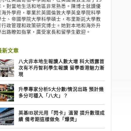
年，對當地生活和地區非常熟悉。陳博士就讀優
質海外學府，畢業於英國倫敦大學英皇學院科學
學士、帝國學院大學科學碩士，布里斯託大學教
育行政管理和政策研究博士。她對本地和海外升
學出路瞭如指掌，廣受家長和留學生歡迎。
最新文章
八大非本地生報讀人數大增 科大透露首
次有不丹智利學生報讀 留學香港魅力漸
現
升學專家分析5大分數/情況出路 預計幾
多分可穩入「八大」？
英基IB狀元用「閃卡」溫習 提升數理成
績 備考期這樣做免「爆煲」