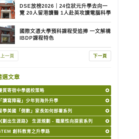
DSE放榜2026｜24位狀元升學去向一
覽 20人留港讀醫 1人赴英攻讀電腦科學
國際文憑大學預科課程受追捧 一文解構
IBDP課程特色
上一頁
下一頁
精選文章
優質寄宿中學選校策略
「讀寫障礙」少年到海外升學
留學美國「倒數」家長如何部署系列
《劃出生涯路》 生涯規劃 - 職業性向探索系列
STEM 創科教育之升學路