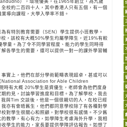
（Llandudno），環境優美，在1965年創立，為九歲
，全校約二百四十人，其中香港人只有五個，有一個
TEC職業導向課程，大學入學率不錯。
為有特別教育需要（SEN）學生提供小班教學。
校，該校有大概50%學生均屬學障生，近19%有較
資優學童。為了令不同學習程度、能力的學生同時得
了解各學生的需要，還可以提供一對一的課外學習輔
。事實上，他們在部分學術範疇表現超卓，甚或可以
ssociation for Able Children
College現時有大概 20%學生是資優生，老師會為他們度身
定期約見，討論學習進度和目標。為了解學校，我去
會面。我與Tim 交談後，他是一個很親切的人，在校已經
。我亦有會晤舊生，他們都同意學校除了有各種對學
學校對學生很關心和照顧，對學校很有感情。不少舊
化的教學，有心有力，如學障生考慮海外升學，我相
接收學生的能力，家長要提供學障評估報告。如想了