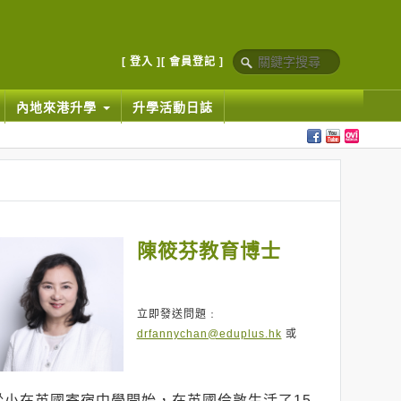
[ 登入 ]
[ 會員登記 ]
內地來港升學
升學活動日誌
陳筱芬教育博士
立即發送問題﹕
drfannychan@eduplus.hk
或
從小在英國寄宿中學開始，在英國倫敦生活了15