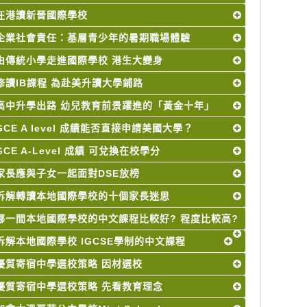
在港讀新晉國際學校
企業社會責任：基層青少年的暑期職場體驗
由傳統小學走進國際學校 港生大變身
修讀IB課程 為赴美升讀大學鋪路
高中升學出路 幼兒教育前景躍進的「黃金十年」
GCE A level 成績能否直接申請美國大學？
GCE A-Level 成績 可兌換在校學分
家長應與子女一起面對DSE放榜
拆解轉讀本地國際學校的十個家長迷思
哪一間本地國際學校的中文課程比較好? 程度比較高?
拆解本地國際學校 IGCSE學制的中文課程
優質寄宿中學選校策略 因材選校
優質寄宿中學選校策略 先看教育理念