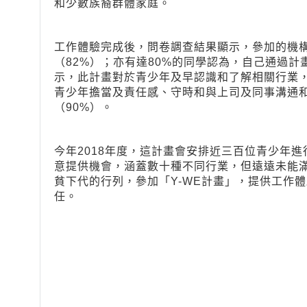
和少數族裔群體家庭。
工作體驗完成後，問卷調查結果顯示，參加的機
（82%）；亦有達80%的同學認為，自己通過計
示，此計畫對於青少年及早認識和了解相關行業
青少年擔當及責任感、守時和與上司及同事溝通
（90%）。
今年2018年度，這計畫會安排近三百位青少年
意提供機會，涵蓋數十種不同行業，但遠遠未能
貧下代的行列，參加「Y-WE計畫」，提供工作
任。