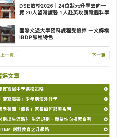
DSE放榜2026｜24位狀元升學去向一
覽 20人留港讀醫 1人赴英攻讀電腦科學
國際文憑大學預科課程受追捧 一文解構
IBDP課程特色
上一頁
下一頁
精選文章
優質寄宿中學選校策略
「讀寫障礙」少年到海外升學
留學美國「倒數」家長如何部署系列
《劃出生涯路》 生涯規劃 - 職業性向探索系列
STEM 創科教育之升學路