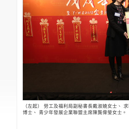
（左起） 勞工及福利局副秘書長戴淑嬈女士、 
博士、 青少年發展企業聯盟主席陳龔偉瑩女士。