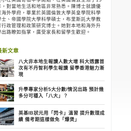
年，對當地生活和地區非常熟悉。陳博士就讀優
質海外學府，畢業於英國倫敦大學英皇學院科學
學士、帝國學院大學科學碩士，布里斯託大學教
育行政管理和政策研究博士。她對本地和海外升
學出路瞭如指掌，廣受家長和留學生歡迎。
最新文章
八大非本地生報讀人數大增 科大透露首
次有不丹智利學生報讀 留學香港魅力漸
現
升學專家分析5大分數/情況出路 預計幾
多分可穩入「八大」？
英基IB狀元用「閃卡」溫習 提升數理成
績 備考期這樣做免「爆煲」