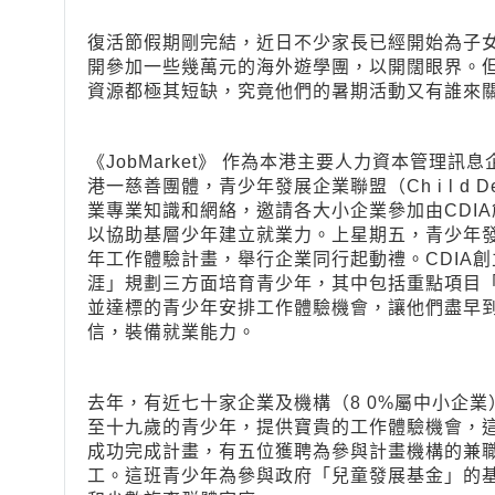
復活節假期剛完結，近日不少家長已經開始為子
開參加一些幾萬元的海外遊學團，以開闊眼界。
資源都極其短缺，究竟他們的暑期活動又有誰來
《JobMarket》 作為本港主要人力資本管理
港一慈善團體，青少年發展企業聯盟（Ch i l d Develop
業專業知識和網絡，邀請各大小企業參加由CDIA
以協助基層少年建立就業力。上星期五，青少年發展
年工作體驗計畫，舉行企業同行起動禮。CDIA
涯」規劃三方面培育青少年，其中包括重點項目「
並達標的青少年安排工作體驗機會，讓他們盡早
信，裝備就業能力。
去年，有近七十家企業及機構（8 0%屬中小企
至十九歲的青少年，提供寶貴的工作體驗機會，
成功完成計畫，有五位獲聘為參與計畫機構的兼
工。這班青少年為參與政府「兒童發展基金」的