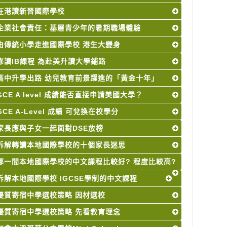
在港讀新晉國際學校
企業社會責任：基層青少年的暑期職場體驗
由傳統小學走進國際學校 港生大變身
修讀IB課程 為赴美升讀大學鋪路
高中升學出路 幼兒教育前景躍進的「黃金十年」
GCE A level 成績能否直接申請美國大學？
GCE A-Level 成績 可兌換在校學分
家長應與子女一起面對DSE放榜
拆解轉讀本地國際學校的十個家長迷思
哪一間本地國際學校的中文課程比較好? 程度比較高?
拆解本地國際學校 IGCSE學制的中文課程
優質寄宿中學選校策略 因材選校
優質寄宿中學選校策略 先看教育理念