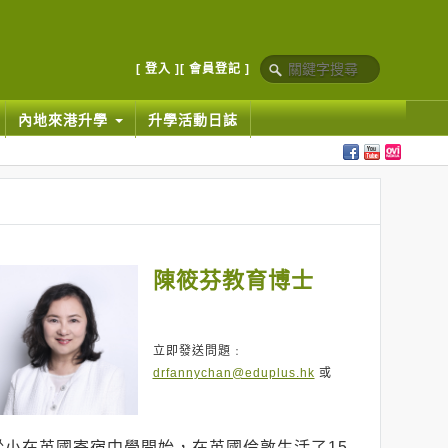
[ 登入 ]
[ 會員登記 ]
內地來港升學
升學活動日誌
陳筱芬教育博士
立即發送問題﹕
drfannychan@eduplus.hk
或
從小在英國寄宿中學開始，在英國倫敦生活了15