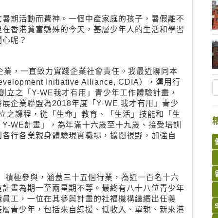
女暑期活動而費神。一個中產家庭的孩子，暑假離不
但在香港貧富懸殊的今天，基層少年人的生活和學習
關心呢？
訊息企業，一直致力實踐企業社會責任。我最近聯同本
ment Initiative Alliance, CDIA），運用行
創立之「Y-WE我才有用」青少年工作體驗計畫，
企業聯盟為2018年度「Y-WE 我才有用」青少
創立之課程，從「生命」教育、「生活」技能和「生
Y-WE計畫」，為年滿十六歲至十九歲、接受培訓
到各行各業親身體驗現實職場，擴闊視野，加強自
業）積極參與，涵蓋三十五個行業，為近一百名十六
這計畫為期一至兩星期不等。最終有八十八位青少年
職員工，一位在其參與計畫的社福機構繼續出任義
基層青少年，包括來自綜援、低收入、單親、新來港