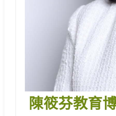
陳筱芬教育