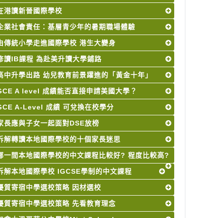
在港讀新晉國際學校
企業社會責任：基層青少年的暑期職場體驗
由傳統小學走進國際學校 港生大變身
修讀IB課程 為赴美升讀大學鋪路
高中升學出路 幼兒教育前景躍進的「黃金十年」
GCE A level 成績能否直接申請美國大學？
GCE A-Level 成績 可兌換在校學分
家長應與子女一起面對DSE放榜
拆解轉讀本地國際學校的十個家長迷思
哪一間本地國際學校的中文課程比較好? 程度比較高?
拆解本地國際學校 IGCSE學制的中文課程
優質寄宿中學選校策略 因材選校
優質寄宿中學選校策略 先看教育理念