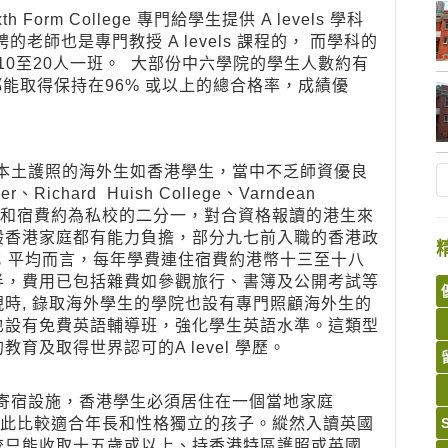
 College 專門給學生提供 A levels 學科
師也是專門教授 A levels 課程的， 而學科的
10至20人一班。 大部份中六學院的學生人數約有
成績都能取得保持在96% 或以上的總合格率，成績優
土護照的海外生如香港學生，當中不乏師資優良
r、Richard Huish College、Varndean
學費和宿費約為私校的二分一，對合資格報讀的港生來
般香港家庭都有能力負擔，部分九七前入職的香港政
；平均而言，每年學費連住宿費約港幣十三至十八
半，費用已包括雜費如參觀旅行、書簿及公開考試等
時, 錄取海外學生的學院也設有專門照顧海外生的
也設有免費英語輔導班，強化學生英語水準。這類型
及取得世界認可的A level 學歷。
宿設施，香港學生必須居住在一個當地家庭
，因此比較適合年長和性格獨立的孩子。縱然入讀英國
校只能收取十五歲或以上、持香港特區護照或英國