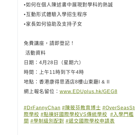
•如何在個人陳述書中展現對學科的熱誠
•互動形式體驗入學招生程序
•家長如何協助及支持子女
免費講座，請即登記！
活動資料
日期：
4月28日
（星期六）
時間：上午11時到下午4時
地點：香港康得思酒店8樓山東廳I & II
網上報名留位：
www.EDUplus.hk/GEG8
#DrFannyChan
#陳筱芬教育博士
#OverSeasSt
際學校
#點揀好國際學校VS傳統學校
#入學門檻
間
#學制級別配對
#遞交國際學校申請表