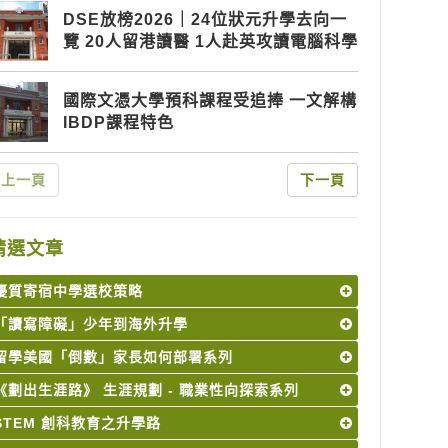
DSE放榜2026｜24位狀元升學去向一
覽 20人留港讀醫 1人赴英攻讀電腦科學
國際文憑大學預科課程受追捧 一文解構
IBDP課程特色
上一頁
下一頁
精選文章
優質寄宿中學選校策略
「讀寫障礙」少年到海外升學
留學美國「倒數」家長如何部署系列
《劃出生涯路》 生涯規劃 - 職業性向探索系列
STEM 創科教育之升學路