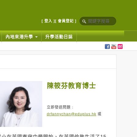
[ 登入 ]
[ 會員登記 ]
內地來港升學
升學活動日誌
陳筱芬教育博士
立即發送問題﹕
drfannychan@eduplus.hk
或
從小在英國寄宿中學開始，在英國倫敦生活了15