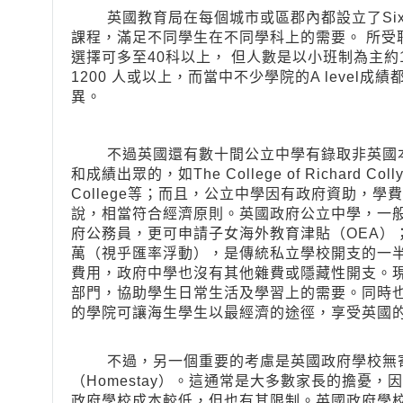
英國教育局在每個城市或區郡內都設立了Sixth Form
課程，滿足不同學生在不同學科上的需要。 所受聘的老
選擇可多至40科以上， 但人數是以小班制為主約
1200 人或以上，而當中不少學院的A level
異。
不過英國還有數十間公立中學有錄取非英國本
和成績出眾的，如The College of Richard Collye
College等；而且，公立中學因有政府資助，
說，相當符合經濟原則。英國政府公立中學，一
府公務員，更可申請子女海外教育津貼（OEA）
萬（視乎匯率浮動），是傳統私立學校開支的一
費用，政府中學也沒有其他雜費或隱藏性開支。現
部門，協助學生日常生活及學習上的需要。同時
的學院可讓海生學生以最經濟的途徑，享受英國的教育
不過，另一個重要的考慮是英國政府學校無寄
（Homestay）。這通常是大多數家長的擔憂
政府學校成本較低，但也有其限制。英國政府學