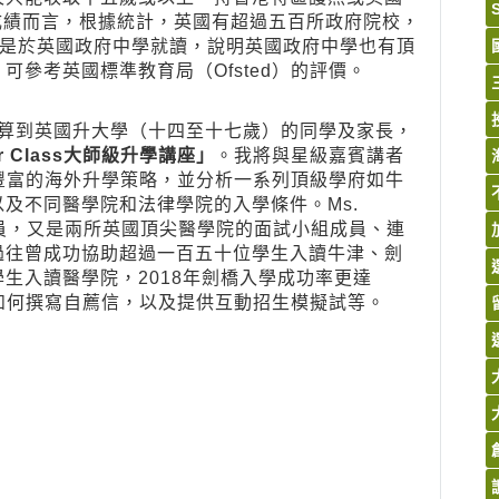
。就成績而言，根據統計，英國有超過五百所政府院校，
部分是於英國政府中學就讀，說明英國政府中學也有頂
參考英國標準教育局（Ofsted）的評價。
打算到英國升大學（十四至十七歲）的同學及家長，
r Class大師級升學講座」
。我將與星級嘉賓講者
加者分享豐富的海外升學策略，並分析一系列頂級學府如牛
及不同醫學院和法律學院的入學條件。Ms.
教育人員，又是兩所英國頂尖醫學院的面試小組成員、連
過往曾成功協助超過一百五十位學生入讀牛津、劍
生入讀醫學院，2018年劍橋入學成功率更達
如何撰寫自薦信，以及提供互動招生模擬試等。