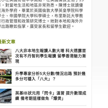
年，對當地生活和地區非常熟悉。陳博士就讀優
質海外學府，畢業於英國倫敦大學英皇學院科學
學士、帝國學院大學科學碩士，布里斯託大學教
育行政管理和政策研究博士。她對本地和海外升
學出路瞭如指掌，廣受家長和留學生歡迎。
最新文章
八大非本地生報讀人數大增 科大透露首
次有不丹智利學生報讀 留學香港魅力漸
現
升學專家分析5大分數/情況出路 預計幾
多分可穩入「八大」？
英基IB狀元用「閃卡」溫習 提升數理成
績 備考期這樣做免「爆煲」