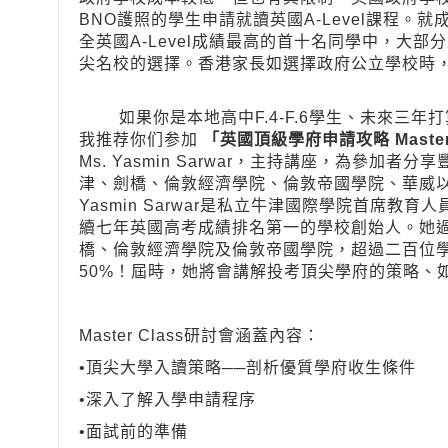
BNO護照的學生申請就讀英國A-Level課程
全英國A-Level成績最高的首十名同學中，大
尖名校的選擇。香港家長如選擇政府公立學校時，可
如果你是本地高中F.4-F.6學生、未來三年
我推荐你们参加
「英國頂級學府申請攻略 Maste
Ms. Yasmin Sarwar，主持講座，為參
津、劍橋、倫敦經濟學院、倫敦帝國學院、華威以
Yasmin Sarwar是私立牛津國際學院首席
續七年英國高考成績排名第一的學校創始人。她
橋、倫敦經濟學院及倫敦帝國學院，超過二百位學
50%！屆時，她將會講解投考頂尖學府的策略、
Master Class研討會涵蓋內容：
•頂尖大學入讀策略──剖析優質學府收生條件
•深入了解入學申請程序
•面試前的準備