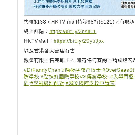
售價$138，HKTV mall特設88折($121)
網上訂購：
https://bit.ly/3nslLIL
HKTVMall：
https://bit.ly/2SyuJpx
以及香港各大書店有售
數量有限，售完即止。 如有任何查詢，請聯絡客戶服
#DrFannyChan
#陳筱芬教育博士
#OverSeasSt
際學校
#點揀好國際學校VS傳統學校
#入學門檻
間
#學制級別配對
#遞交國際學校申請表