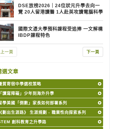
DSE放榜2026｜24位狀元升學去向一
覽 20人留港讀醫 1人赴英攻讀電腦科學
國際文憑大學預科課程受追捧 一文解構
IBDP課程特色
上一頁
下一頁
精選文章
優質寄宿中學選校策略
「讀寫障礙」少年到海外升學
留學美國「倒數」家長如何部署系列
《劃出生涯路》 生涯規劃 - 職業性向探索系列
STEM 創科教育之升學路