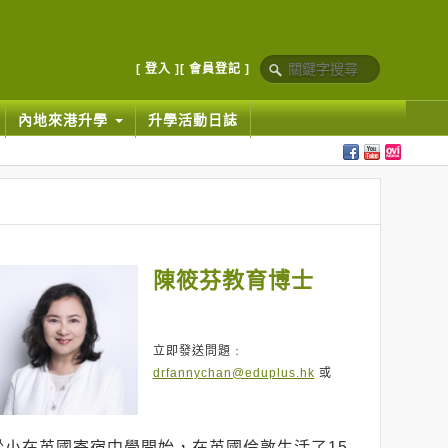
[ 登入 ]
[ 會員登記 ]
內地來港升學
升學活動日誌
陳筱芬教育博士
立即發送問題﹕
drfannychan@eduplus.hk
或
從小在英國寄宿中學開始，在英國倫敦生活了15