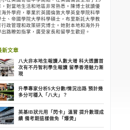
年，對當地生活和地區非常熟悉。陳博士就讀優
質海外學府，畢業於英國倫敦大學英皇學院科學
學士、帝國學院大學科學碩士，布里斯託大學教
育行政管理和政策研究博士。她對本地和海外升
學出路瞭如指掌，廣受家長和留學生歡迎。
最新文章
八大非本地生報讀人數大增 科大透露首
次有不丹智利學生報讀 留學香港魅力漸
現
升學專家分析5大分數/情況出路 預計幾
多分可穩入「八大」？
英基IB狀元用「閃卡」溫習 提升數理成
績 備考期這樣做免「爆煲」