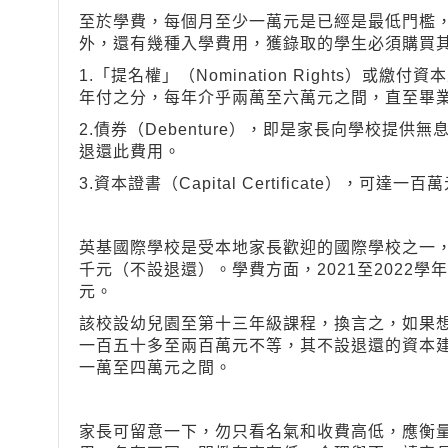
至於學費，每個月至少一萬元是已經是最低門檻
外，還有幾種入學費用，獲錄取的學生必須購買
1.「提名權」（Nomination Rights）或繳付
年付之分，每年介乎兩萬至六萬元之間，直至畢
2.債券（Debenture），即是家長向學校提
退還此費用。
3.資本證書（Capital Certificate），可達一
英基國際學校是受本地家長歡迎的國際學校之一
千元（不設退還）。學費方面，2021至2022
元。
該校設幼兒園至第十三年級課程，換言之，如果
一百五十多至兩百萬元不等，其不設退還的資本建設費
一萬至四萬元之間。
家長可留意一下，勿只看名氣和收費高低，應衡