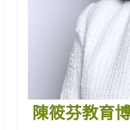
陳筱芬教育