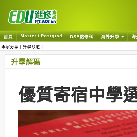
Master / Postgrad
首頁
DSE點修科
海外升學
海
專家分享
|
升學頻道
|
升學解碼
優質寄宿中學選