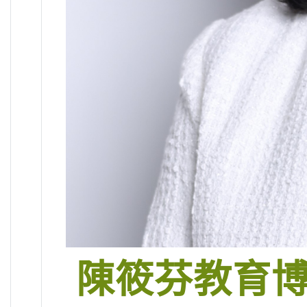
陳筱芬教育