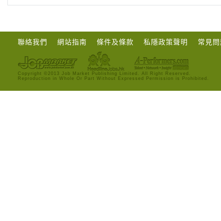
聯絡我們
網站指南
條件及條款
私隱政策聲明
常見問
Copyright ©2013 Job Market Publishing Limited. All Right Reserved.
Reproduction in Whole Or Part Without Expressed Permission is Prohibited.